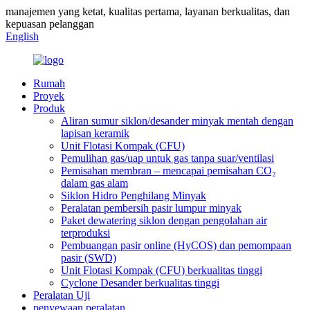
manajemen yang ketat, kualitas pertama, layanan berkualitas, dan
kepuasan pelanggan
English
Rumah
Proyek
Produk
Aliran sumur siklon/desander minyak mentah dengan
lapisan keramik
Unit Flotasi Kompak (CFU)
Pemulihan gas/uap untuk gas tanpa suar/ventilasi
Pemisahan membran – mencapai pemisahan CO₂
dalam gas alam
Siklon Hidro Penghilang Minyak
Peralatan pembersih pasir lumpur minyak
Paket dewatering siklon dengan pengolahan air
terproduksi
Pembuangan pasir online (HyCOS) dan pemompaan
pasir (SWD)
Unit Flotasi Kompak (CFU) berkualitas tinggi
Cyclone Desander berkualitas tinggi
Peralatan Uji
penyewaan peralatan