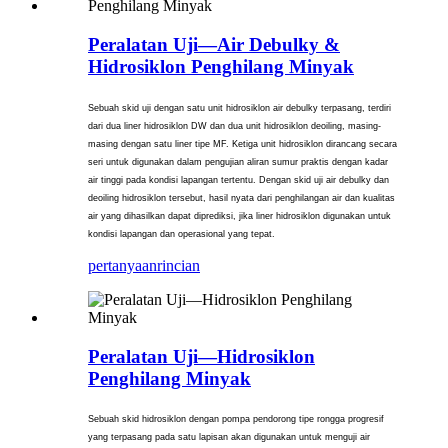
Peralatan Uji—Air Debulky &
Hidrosiklon Penghilang Minyak
Sebuah skid uji dengan satu unit hidrosiklon air debulky terpasang, terdiri
dari dua liner hidrosiklon DW dan dua unit hidrosiklon deoiling, masing-
masing dengan satu liner tipe MF. Ketiga unit hidrosiklon dirancang secara
seri untuk digunakan dalam pengujian aliran sumur praktis dengan kadar
air tinggi pada kondisi lapangan tertentu. Dengan skid uji air debulky dan
deoiling hidrosiklon tersebut, hasil nyata dari penghilangan air dan kualitas
air yang dihasilkan dapat diprediksi, jika liner hidrosiklon digunakan untuk
kondisi lapangan dan operasional yang tepat.
pertanyaan
rincian
Peralatan Uji—Hidrosiklon
Penghilang Minyak
Sebuah skid hidrosiklon dengan pompa pendorong tipe rongga progresif
yang terpasang pada satu lapisan akan digunakan untuk menguji air