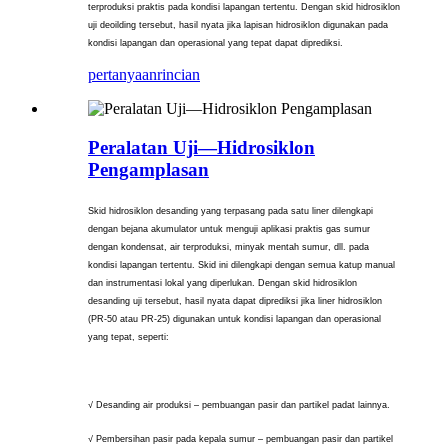
terproduksi praktis pada kondisi lapangan tertentu. Dengan skid hidrosiklon
uji deoilding tersebut, hasil nyata jika lapisan hidrosiklon digunakan pada
kondisi lapangan dan operasional yang tepat dapat diprediksi.
pertanyaan
rincian
Peralatan Uji—Hidrosiklon
Pengamplasan
Skid hidrosiklon desanding yang terpasang pada satu liner dilengkapi
dengan bejana akumulator untuk menguji aplikasi praktis gas sumur
dengan kondensat, air terproduksi, minyak mentah sumur, dll. pada
kondisi lapangan tertentu. Skid ini dilengkapi dengan semua katup manual
dan instrumentasi lokal yang diperlukan. Dengan skid hidrosiklon
desanding uji tersebut, hasil nyata dapat diprediksi jika liner hidrosiklon
(PR-50 atau PR-25) digunakan untuk kondisi lapangan dan operasional
yang tepat, seperti:
√ Desanding air produksi – pembuangan pasir dan partikel padat lainnya.
√ Pembersihan pasir pada kepala sumur – pembuangan pasir dan partikel