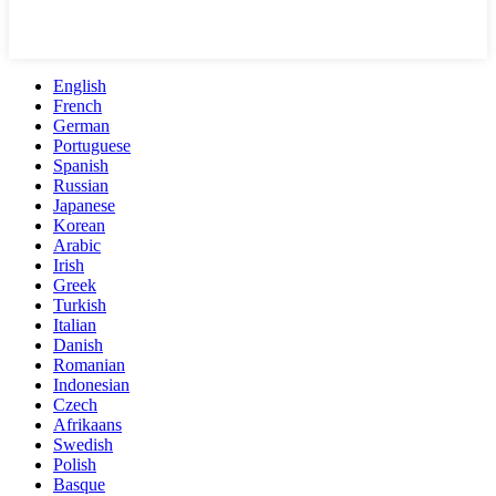
English
French
German
Portuguese
Spanish
Russian
Japanese
Korean
Arabic
Irish
Greek
Turkish
Italian
Danish
Romanian
Indonesian
Czech
Afrikaans
Swedish
Polish
Basque