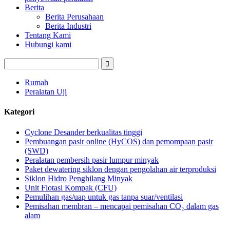
Berita
Berita Perusahaan
Berita Industri
Tentang Kami
Hubungi kami
Rumah
Peralatan Uji
Kategori
Cyclone Desander berkualitas tinggi
Pembuangan pasir online (HyCOS) dan pemompaan pasir
(SWD)
Peralatan pembersih pasir lumpur minyak
Paket dewatering siklon dengan pengolahan air terproduksi
Siklon Hidro Penghilang Minyak
Unit Flotasi Kompak (CFU)
Pemulihan gas/uap untuk gas tanpa suar/ventilasi
Pemisahan membran – mencapai pemisahan CO₂ dalam gas
alam