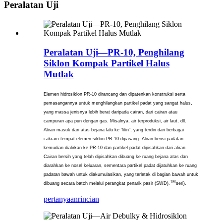
Peralatan Uji
Peralatan Uji—PR-10, Penghilang
Siklon Kompak Partikel Halus
Mutlak
Elemen hidrosiklon PR-10 dirancang dan dipatenkan konstruksi serta
pemasangannya untuk menghilangkan partikel padat yang sangat halus,
yang massa jenisnya lebih berat daripada cairan, dari cairan atau
campuran apa pun dengan gas. Misalnya, air terproduksi, air laut, dll.
Aliran masuk dari atas bejana lalu ke "lilin", yang terdiri dari berbagai
cakram tempat elemen siklon PR-10 dipasang. Aliran berisi padatan
kemudian dialirkan ke PR-10 dan partikel padat dipisahkan dari aliran.
Cairan bersih yang telah dipisahkan dibuang ke ruang bejana atas dan
diarahkan ke nosel keluaran, sementara partikel padat dijatuhkan ke ruang
padatan bawah untuk diakumulasikan, yang terletak di bagian bawah untuk
TM
dibuang secara batch melalui perangkat penarik pasir (SWD).
seri).
pertanyaan
rincian