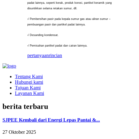
padat lainnya, seperti kerak, produk korosi, partikel keramik yang
disuntikkan selama retakan sumur, dll.
√ Pembersihan pasir pada kepala sumur gas atau aliran sumur –
pembuangan pasir dan partikel padat lainnya.
√ Desanding kondensat.
√ Pemisahan partikel padat dan cairan lainnya.
pertanyaan
rincian
Tentang Kami
Hubungi kami
Tujuan Kami
Layanan Kami
berita terbaru
SJPEE Kembali dari Energi Lepas Pantai &...
27 Oktober 2025