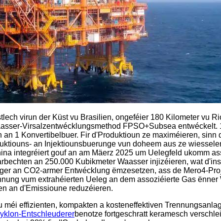
ech virun der Küst vu Brasilien, ongeféier 180 Kilometer vu R
ifwaasser-Virsalzentwécklungsmethod FPSO+Subsea entwéckelt. 
 an 1 Konvertibelbuer. Fir d'Produktioun ze maximéieren, sinn
Produktiouns- an Injektiounsbuerunge vun doheem aus ze wiesse
na integréiert gouf an am Mäerz 2025 um Uelegfeld ukomm as
rbechten an 250.000 Kubikmeter Waasser injizéieren, wat d'ins
énger an CO2-armer Entwécklung ëmzesetzen, ass de Mero4-Proj
ennung vum extrahéierten Ueleg an dem assoziéierte Gas ënner
en an d'Emissioune reduzéieren.
vu méi effizienten, kompakten a kosteneffektiven Trennungsanl
Zyklon-Entschleuderer
benotze fortgeschratt keramesch verschle