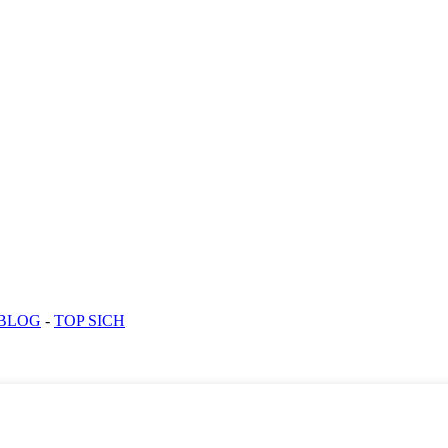
 BLOG
-
TOP SICH