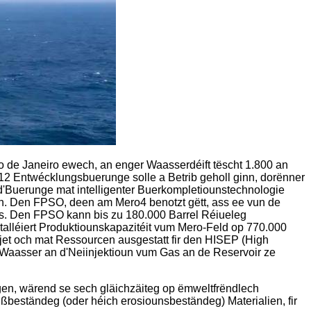
io de Janeiro ewech, an enger Waasserdéift tëscht 1.800 an
12 Entwécklungsbuerunge solle a Betrib geholl ginn, dorënner
 d'Buerunge mat intelligenter Buerkompletiounstechnologie
len. Den FPSO, deen am Mero4 benotzt gëtt, ass ee vun de
s. Den FPSO kann bis zu 180.000 Barrel Réiueleg
talléiert Produktiounskapazitéit vum Mero-Feld op 770.000
et och mat Ressourcen ausgestatt fir den HISEP (High
 Waasser an d'Neiinjektioun vum Gas an de Reservoir ze
agen, wärend se sech gläichzäiteg op ëmweltfrëndlech
ißbeständeg (oder héich erosiounsbeständeg) Materialien, fir