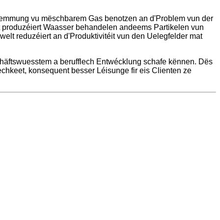
rschwemmung vu mëschbarem Gas benotzen an d'Problem vun der
at produzéiert Waasser behandelen andeems Partikelen vun
welt reduzéiert an d'Produktivitéit vun den Uelegfelder mat
chäftswuesstem a berufflech Entwécklung schafe kënnen. Dës
echkeet, konsequent besser Léisunge fir eis Clienten ze