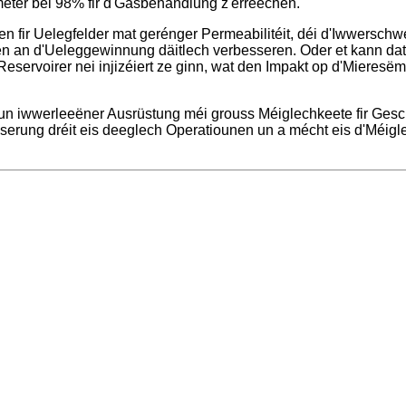
meter bei 98% fir d'Gasbehandlung z'erreechen.
iren fir Uelegfelder mat gerénger Permeabilitéit, déi d'Iwwe
sen an d'Ueleggewinnung däitlech verbesseren. Oder et kann d
eservoirer nei injizéiert ze ginn, wat den Impakt op d'Mieresëm
vun iwwerleeëner Ausrüstung méi grouss Méiglechkeete fir Ges
sserung dréit eis deeglech Operatiounen un a mécht eis d'Méigl