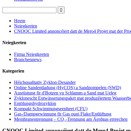
Heem
Neiegkeeten
CNOOC Limited annoncéiert datt de Mero4 Projet mat der Pro
Neiegkeeten
Firma Neiegkeeten
Branchennews
Kategorien
Héichqualitativ Zyklon-Desander
Online Sandentladung (HyCOS) a Sandpompelen (SWD)
Ausrüstung fir d'Botzen vu Schlamm a Sand mat Ueleg
Zyklonescht Entwässerungspaket mat produzéiertem Waasserb
Entölungshydrozyklon
Kompakt Schwimmungseenheet (CFU)
Gas-/Dampgewinnung fir Gas ouni Flake/Entlüftung
Membranentrennung – CO₂-Trennung am Äerdgas erreechen
CNOOC Limited annoncéiert datt de Mero4 Projet m