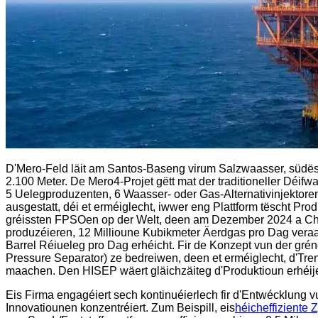
D'Mero-Feld läit am Santos-Baseng virum Salzwaasser, südëstl
2.100 Meter. De Mero4-Projet gëtt mat der traditioneller Dé
5 Uelegproduzenten, 6 Waasser- oder Gas-Alternativinjektoren
ausgestatt, déi et erméiglecht, iwwer eng Plattform tëscht 
gréissten FPSOen op der Welt, deen am Dezember 2024 a Chi
produzéieren, 12 Millioune Kubikmeter Äerdgas pro Dag veraa
Barrel Réiueleg pro Dag erhéicht. Fir de Konzept vun der gr
Pressure Separator) ze bedreiwen, deen et erméiglecht, d'Tr
maachen. Den HISEP wäert gläichzäiteg d'Produktioun erhéij
Eis Firma engagéiert sech kontinuéierlech fir d'Entwécklung 
Innovatiounen konzentréiert. Zum Beispill, eis
héicheffiziente 