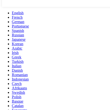
English
French
German
Portuguese
Spanish
Russian
Japanese
Korean
Arabic
Irish
Greek
Turkish
Italian
Danish
Romanian
Indonesian
Czech
Afrikaans
Swedish
Polish
Basque
Catalan