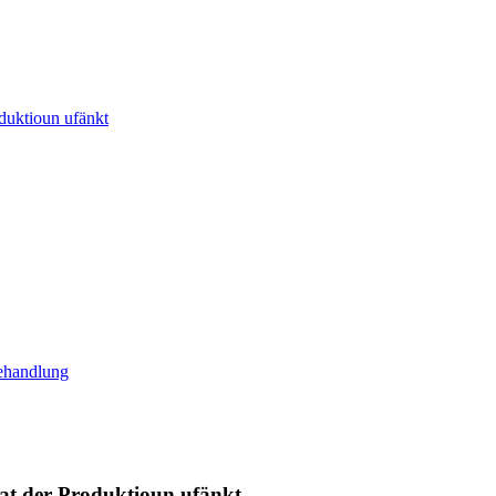
duktioun ufänkt
ehandlung
at der Produktioun ufänkt