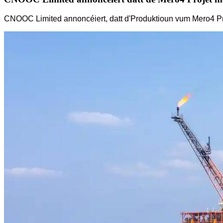
CNOOC Limited annoncéiert, datt d'Produktioun vum Mero4 Pro