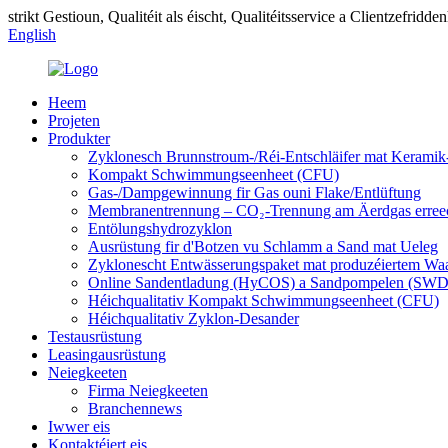
strikt Gestioun, Qualitéit als éischt, Qualitéitsservice a Clientzefridde
English
Heem
Projeten
Produkter
Zyklonesch Brunnstroum-/Réi-Entschläifer mat Kerami
Kompakt Schwimmungseenheet (CFU)
Gas-/Dampgewinnung fir Gas ouni Flake/Entlüftung
Membranentrennung – CO₂-Trennung am Äerdgas erree
Entölungshydrozyklon
Ausrüstung fir d'Botzen vu Schlamm a Sand mat Ueleg
Zyklonescht Entwässerungspaket mat produzéiertem Wa
Online Sandentladung (HyCOS) a Sandpompelen (SWD
Héichqualitativ Kompakt Schwimmungseenheet (CFU)
Héichqualitativ Zyklon-Desander
Testausrüstung
Leasingausrüstung
Neiegkeeten
Firma Neiegkeeten
Branchennews
Iwwer eis
Kontaktéiert eis