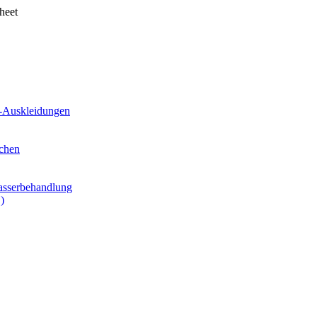
nheet
k-Auskleidungen
chen
asserbehandlung
)