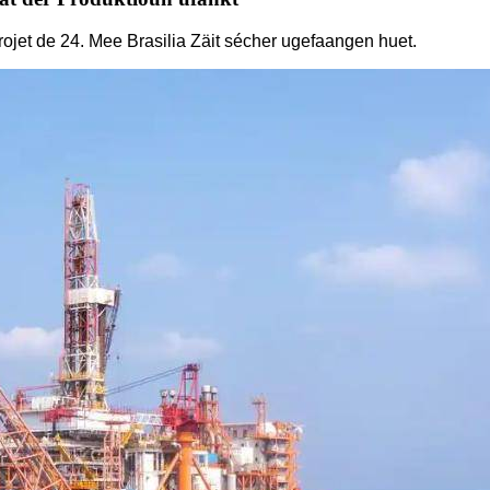
jet de 24. Mee Brasilia Zäit sécher ugefaangen huet.