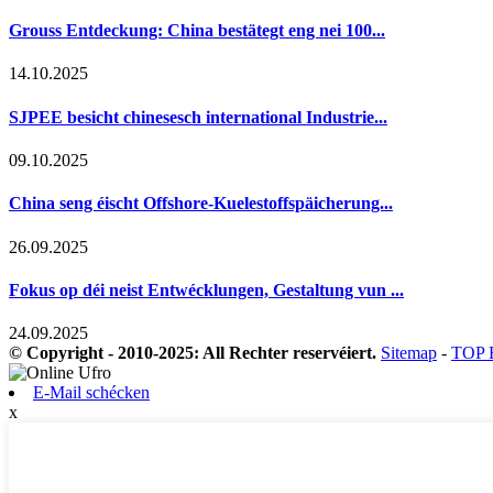
Grouss Entdeckung: China bestätegt eng nei 100...
14.10.2025
SJPEE besicht chinesesch international Industrie...
09.10.2025
China seng éischt Offshore-Kuelestoffspäicherung...
26.09.2025
Fokus op déi neist Entwécklungen, Gestaltung vun ...
24.09.2025
© Copyright - 2010-2025: All Rechter reservéiert.
Sitemap
-
TOP
E-Mail schécken
x