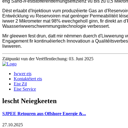
eng Sand-/Feststofferentfernungseffizienz vu bis zu 0,5 Mikro
Dëst erlaabt d'Injektioun vum produzéierte Gas an d'Reservo
Entwécklung vu Reservoiren mat gerénger Permeabilitéit léi
iwwer 2 Mikrometer mat 98% ewechgeholl ginn, fir direkt an d'R
Waasseriwwerschwemmungstechnologie verbessert.
Mir gleewen fest drun, datt mir nëmmen duerch d'Liwwerung 
Engagement fir kontinuéierlech Innovatioun a Qualitéitsverbe
liwweren.
Zäitpunkt vun der Verëffentlechung: 03. Juni 2025
Iwwer eis
Kontaktéiert eis
Eist Zil
Eise Service
lescht Neiegkeeten
SJPEE Retouren aus Offshore Energie &...
27.10.2025