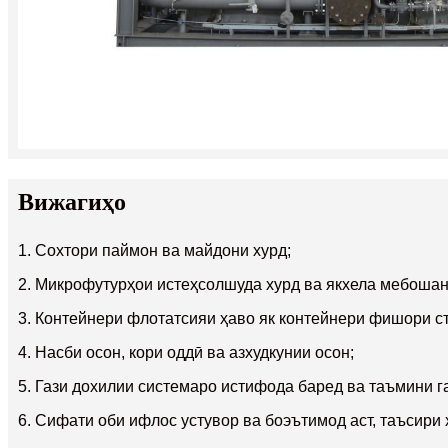
Вижагиҳо
1. Сохтори паймон ва майдони хурд;
2. Микрофутурҳои истеҳсолшуда хурд ва якхела мебошан
3. Контейнери флотатсияи ҳаво як контейнери фишори ст
4. Насби осон, кори оддӣ ва азхудкунии осон;
5. Гази дохилии системаро истифода баред ва таъмини г
6. Сифати оби ифлос устувор ва боэътимод аст, таъсири 