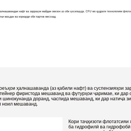
ҳалнашавандаи нафт ва зарраҳои майдаи овезон аз оби ҳосилшуда. CFU мо қудрати технологияи флота
оҷи маъдан ва коркарди оби партов месозад.
моеъҳои ҳалнашаванда (аз қабили нафт) ва суспензияҳои за
тейнер фиристода мешаванд ва футурҳои ҷаримае, ки дар о
и шинокунанда доранд, часпида мешаванд, ки дар натиҷа зичи
ӣ ноил мешаванд.
Кори таҷҳизоти флотатсияи ҳ
ба гидрофилӣ ва гидрофобӣ 