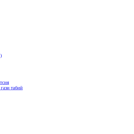
)
ятсия
 гази табиӣ