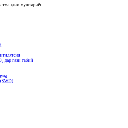
ноатмандии муштариён
ӣ
ентилятсия
₂ дар гази табиӣ
шуда
 (SWD)