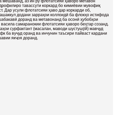
а мешаванд, аз ин рӯ флотатсияи ҳаворо метавон
идрофилиро тавассути коркард бо кимиёвии мувофиқ
т. Дар усули флотатсияи ҳаво дар коркарди об,
ташаккул додани зарраҳои коллоидӣ ба флокҳо истифода
шабакавӣ доранд ва метавонанд ба осонӣ ҳубобҳои
н васила самаранокии флотатсияи ҳаворо беҳтар созанд.
ддаҳои сурфактант (масалан, маводи шустушӯй) мавҷуд
фк ба вуҷуд оранд ва инчунин таъсири пайваст кардани
авии якҷоя доранд.