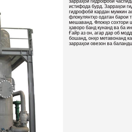
зарраҳои гидрофобӣ часпид
истифода бурд. Зарраҳои г
гидрофобӣ кардан мумкин ас
флокулянтҳо одатан барои 
мешаванд. Флокҳо сохтори 
ҳаворо банд кунанд ва ба и
Ғайр аз он, агар дар об мо
бошанд, онҳо метавонанд ка
зарраҳои овезон ва баландш