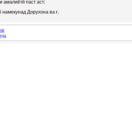
и амалиётӣ паст аст;
 намекунад Дорухона ва ғ.
олӣ
уда