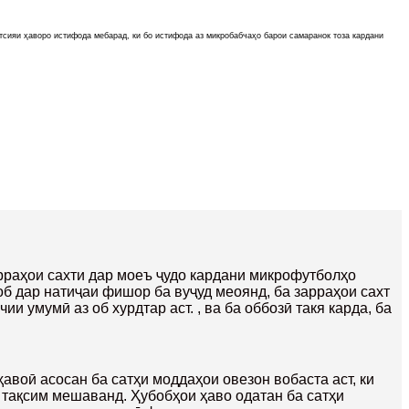
тсияи ҳаворо истифода мебарад, ки бо истифода аз микробабчаҳо барои самаранок тоза кардани
рраҳои сахти дар моеъ ҷудо кардани микрофутболҳо
б дар натиҷаи фишор ба вуҷуд меоянд, ба зарраҳои сахт
и умумӣ аз об хурдтар аст. , ва ба оббозӣ такя карда, ба
авоӣ асосан ба сатҳи моддаҳои овезон вобаста аст, ки
тақсим мешаванд. Ҳубобҳои ҳаво одатан ба сатҳи