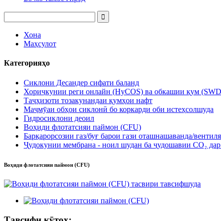
Хона
Маҳсулот
Категорияҳо
Сиклони Десандер сифати баланд
Хориҷкунии реги онлайн (HyCOS) ва обкашии қум (SWD
Таҷҳизоти тозакунандаи қумҳои нафт
Маҷмӯаи обҳои сиклонӣ бо коркарди оби истеҳсолшуда
Гидросиклони деоил
Воҳиди флотатсияи паймон (CFU)
Барқарорсозии газ/буғ барои гази оташнашаванда/вентил
Ҷудокунии мембрана - ноил шудан ба ҷудошавии CO₂ дар
Воҳиди флотатсияи паймон (CFU)
Тавсифи кӯтоҳ: