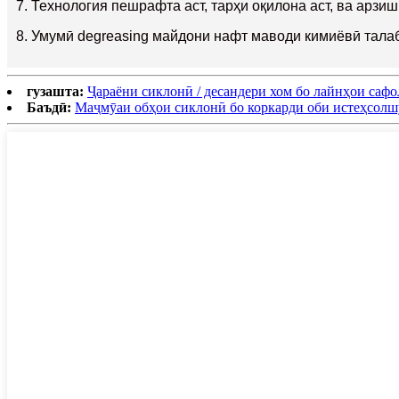
7. Технология пешрафта аст, тарҳи оқилона аст, ва арзиш
8. Умумӣ degreasing майдони нафт маводи кимиёвӣ талаб
гузашта:
Ҷараёни сиклонӣ / десандери хом бо лайнҳои саф
Баъдӣ:
Маҷмӯаи обҳои сиклонӣ бо коркарди оби истеҳсолш