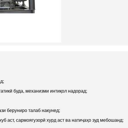
д;
атикӣ буда, механизми интиқол надорад;
ази беруниро талаб накунед;
хуб аст, сармоягузорӣ хурд аст ва натиҷаҳо зуд мебошанд;