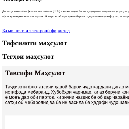
Дастгоҳи инқилобии флотатсияи паймон (CFU) - ҳалли ниҳоӣ барои ҷудокунии самараноки қатраҳои 
ифлоскунандаҳо ва ифлосиҳо аз об, онро як абзори муҳим барои соҳаҳои монанди нафту газ, истихр
Ба мо почтаи электронӣ фиристед
Тафсилоти маҳсулот
Тегҳои маҳсулот
Тавсифи Маҳсулот
Таҷҳизоти флотатсияи ҳавоӣ барои ҷудо кардани дигар 
истифода мебаранд. Ҳубобҳои ҷаримае, ки аз беруни кон
ё моеъ дар оби партов, ки зичии наздик ба об дар ҷараён
сатҳи об мебароянд ва ба ин васила ба ҳадафи ҷудошав