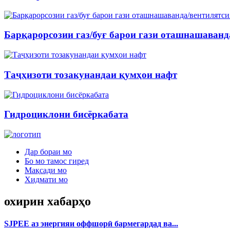
Барқарорсозии газ/буғ барои гази оташнашаванд
Таҷҳизоти тозакунандаи қумҳои нафт
Гидроциклони бисёркабата
Дар бораи мо
Бо мо тамос гиред
Мақсади мо
Хидмати мо
охирин хабарҳо
SJPEE аз энергияи оффшорӣ бармегардад ва...