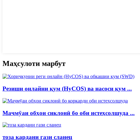
Маҳсулоти марбут
Резиши онлайни қум (HyCOS) ва насоси қум ...
Маҷмӯаи обҳои сиклонӣ бо оби истеҳсолшуда ...
тоза кардани гази сланец