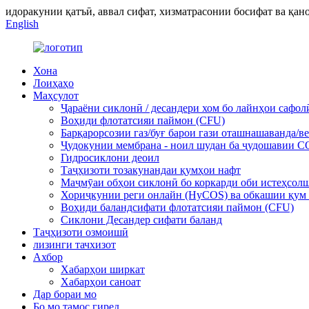
идоракунии қатъӣ, аввал сифат, хизматрасонии босифат ва қа
English
Хона
Лоиҳаҳо
Маҳсулот
Ҷараёни сиклонӣ / десандери хом бо лайнҳои сафол
Воҳиди флотатсияи паймон (CFU)
Барқарорсозии газ/буғ барои гази оташнашаванда/в
Ҷудокунии мембрана - ноил шудан ба ҷудошавии CO
Гидросиклони деоил
Таҷҳизоти тозакунандаи қумҳои нафт
Маҷмӯаи обҳои сиклонӣ бо коркарди оби истеҳсол
Хориҷкунии реги онлайн (HyCOS) ва обкашии қум
Воҳиди баландсифати флотатсияи паймон (CFU)
Сиклони Десандер сифати баланд
Таҷҳизоти озмоишӣ
лизинги тачхизот
Ахбор
Хабарҳои ширкат
Хабарҳои саноат
Дар бораи мо
Бо мо тамос гиред