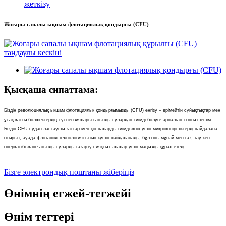
жеткізу
Жоғары сапалы ықшам флотациялық қондырғы (CFU)
Қысқаша сипаттама:
Біздің революциялық ықшам флотациялық қондырғымызды (CFU) енгізу – ерімейтін сұйықтықтар мен
ұсақ қатты бөлшектердің суспензияларын ағынды сулардан тиімді бөлуге арналған соңғы шешім.
Біздің CFU судан ластаушы заттар мен қоспаларды тиімді жою үшін микрокөпіршіктерді пайдалана
отырып, ауада флотация технологиясының күшін пайдаланады, бұл оны мұнай мен газ, тау-кен
өнеркәсібі және ағынды суларды тазарту сияқты салалар үшін маңызды құрал етеді.
Бізге электрондық поштаны жіберіңіз
Өнімнің егжей-тегжейі
Өнім тегтері