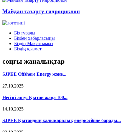
Майдан тазарту гидроциклон
Біз туралы
Бізбен хабарласыңы
Біздің Мақсатымыз
Біздің қызмет
соңғы жаңалықтар
SJPEE Offshore Energy және...
27,10,2025
Негізгі ашу: Қытай жаңа 100...
14,10,2025
SJPEE Қытайдың халықаралық өнеркәсібіне барады...