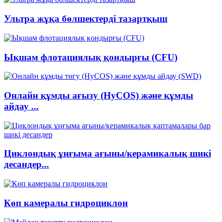
Ультра жұқа бөлшектерді тазартқыш
Ықшам флотациялық қондырғы (CFU)
Онлайн құмды ағызу (HyCOS) және құмды
айдау ...
Циклондық ұңғыма ағыны/керамикалық шикі
десандер...
Көп камералы гидроциклон