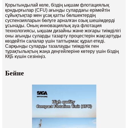
Қорытындылай келе, біздің ықшам флотациялық
қондырғылар (CFU) ағынды сулардағы ерімейтін
сұйықтықтар мен ұсақ қатты бөлшектердің
суспензияларын бөлуге арналған озық шешімдерді
ұсынады. Оның инновациялық ауа флотация
технологиясы, ықшам дизайны және жоғары тиімділігі
оны ағынды суларды тазарту процестерін жақсартуды
көздейтін салалар үшін таптырмас құрал етеді.
Сарқынды суларды тазалауды тиімділік пен
тұрақтылықтың жаңа деңгейлеріне көтеру үшін біздің
КҚБ күшін сезініңіз.
Бейне