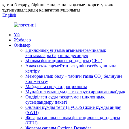
қатаң басқару, бірінші сапа, сапалы қызмет көрсету және
тұтынушылардың қанағаттанушылығы
English
Үй
Жобалар
Өнімдер
Циклондық ұңғыма ағыны/керамикалық
қаптамалары бар шикі десандер
Ықшам флотациялық қондырғы (CFU)
Алаусыз/желдемейтін газ үшін газ/бу қалпына
келтіру
Мембраналық бөлу – табиғи газда CO₂ бөлінуіне
қол жеткізу
Майдан тазарту гидроциклоны
Мұнай шламын құмды тазалауға арналған жабдық
Өндірілген суды тазартумен циклондық
сусыздандыру пакеті
Онлайн құмды төгу (HyCOS) және құмды айдау
(SWD)
Жоғары сапалы ықшам флотациялық қондырғы
(CFU)
Жоғары сапалы Cyclone Desander