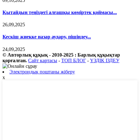
09,10,2025
Қытайдың теңіздегі алғашқы көміртек қоймасы...
26,09,2025
Кескіш жиекке назар аудару, пішіндеу...
24,09,2025
© Авторлық құқық - 2010-2025 : Барлық құқықтар
қорғалған.
Сайт картасы
-
ТОП БЛОГ
-
ҮЗДІК ІЗДЕУ
Электрондық поштаны жіберу
x