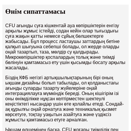
Өнім сипаттамасы
CFU ағынды суға кішкентай ауа көпіршіктерін енгізу
арқылы жұмыс істейді, содан кейін олар тығыздығы
суға жақын қатты немесе сұйық бөлшектерге
жабысады. Бұл процесс ластаушы заттардың бетіне
қалқып шығуына себепші болады, ол жерде оларды
оңай тазартып, таза, мөлдір су қалдырады.
Микрокөпіршіктер қоспалардың толық және тиімді
бөлінуін қамтамасыз ету үшін қысымды босату арқылы
жасалады.
Біздің КФБ негізгі артықшылықтарының бірі оның
ықшам дизайны болып табылады, ол қолданыстағы
ағынды суларды тазарту жүйелеріне оңай
интеграциялауға мүмкіндік береді. Оның кішігірім ізі
оны өнімділікке нұқсан келтірместен шектеулі
кеңістіктегі нысандар үшін өте қолайлы етеді. Сондай-
ақ құрылғы оңай орнатуға және техникалық қызмет
көрсетуге, тоқтау уақытын азайтуға және үздіксіз
жұмысты қамтамасыз етуге арналған.
Ықшам өлшемінен басқа, CFU жоғары тиімділік пен