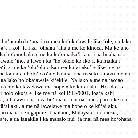
 hoʻomohala ʻana i nā mea hoʻokaʻawale like ʻole, nā lako
aʻe i koi ʻia i ka ʻoihana ʻaila a me ke kinoea. Ma keʻano
ka hoʻomohala a me ka hoʻomaikaʻi ʻana i nā huahana a
wale ʻino, a lawe i ka "hoʻokele koʻikoʻi, ka maikaʻi
i, a me ka ʻoluʻolu o ka mea kūʻai aku" e like me nā
me ka naʻau holoʻokoʻa e hāʻawi i nā mea kūʻai aku me nā
 nā lako hoʻokaʻawale kiʻekiʻe. Nā lako a me nā ʻaoʻao
ana a me ka lawelawe ma hope o ke kūʻai aku. Hoʻokō ka
i holoʻokoʻa e like me nā koi ISO-9001, loaʻa kahi
a, a hāʻawi i nā mea hoʻohana mai nā ʻano āpau o ke ola
ūʻai aku, a me nā lawelawe ma hope o ke kūʻai aku.
huahana i Singapore, Thailand, Malaysia, Indonesia,
aʻe, a ua lanakila i ka mahalo nui ʻia mai nā mea hoʻohana