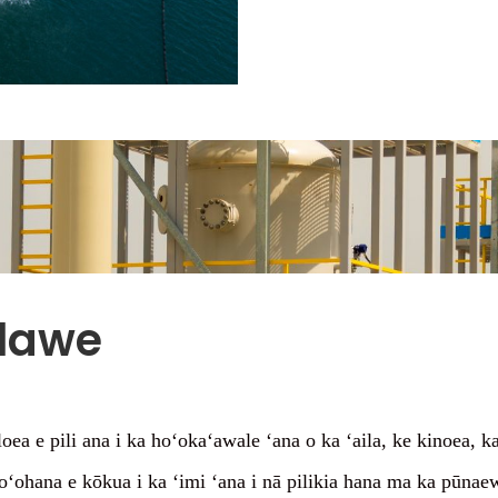
lawe
ea e pili ana i ka hoʻokaʻawale ʻana o ka ʻaila, ke kinoea, k
ʻohana e kōkua i ka ʻimi ʻana i nā pilikia hana ma ka pūnae