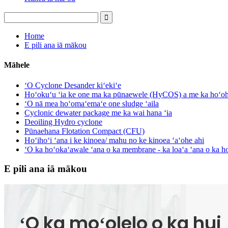
Home
E pili ana iā mākou
Māhele
ʻO Cyclone Desander kiʻekiʻe
Hoʻokuʻu ʻia ke one ma ka pūnaewele (HyCOS) a me ka hoʻoh
ʻO nā mea hoʻomaʻemaʻe one sludge ʻaila
Cyclonic dewater package me ka wai hana ʻia
Deoiling Hydro cyclone
Pūnaehana Flotation Compact (CFU)
Hoʻihoʻi ʻana i ke kinoea/ mahu no ke kinoea ʻaʻohe ahi
ʻO ka hoʻokaʻawale ʻana o ka membrane - ka loaʻa ʻana o ka h
E pili ana iā mākou
ʻO ka moʻolelo o ka hui