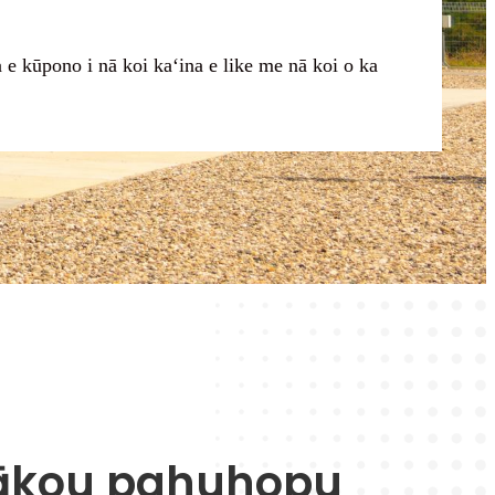
 e kūpono i nā koi kaʻina e like me nā koi o ka
ākou pahuhopu