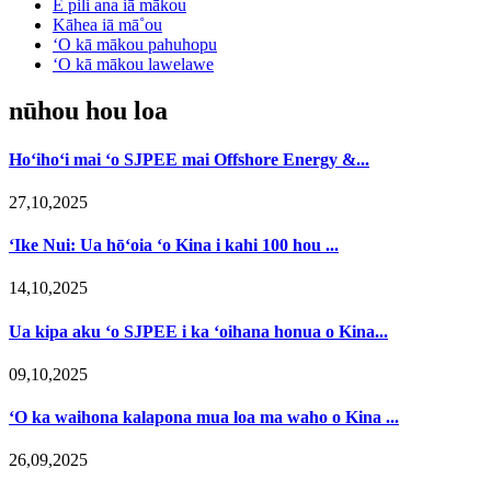
E pili ana iā mākou
Kāhea iā mā˚ou
ʻO kā mākou pahuhopu
ʻO kā mākou lawelawe
nūhou hou loa
Hoʻihoʻi mai ʻo SJPEE mai Offshore Energy &...
27,10,2025
ʻIke Nui: Ua hōʻoia ʻo Kina i kahi 100 hou ...
14,10,2025
Ua kipa aku ʻo SJPEE i ka ʻoihana honua o Kina...
09,10,2025
ʻO ka waihona kalapona mua loa ma waho o Kina ...
26,09,2025