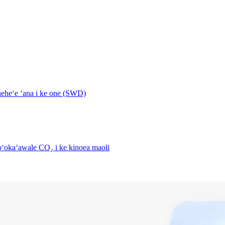
eheʻe ʻana i ke one (SWD)
oʻokaʻawale CO₂ i ke kinoea maoli