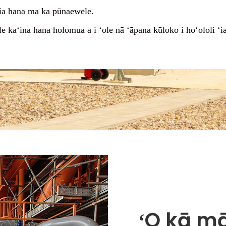
kia hana ma ka pūnaewele.
kaʻina hana holomua a i ʻole nā ​​ʻāpana kūloko i hoʻololi ʻia
ʻO kā m