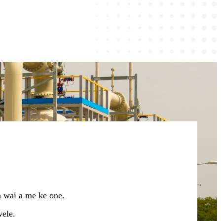
a wai a me ke one.
wele.