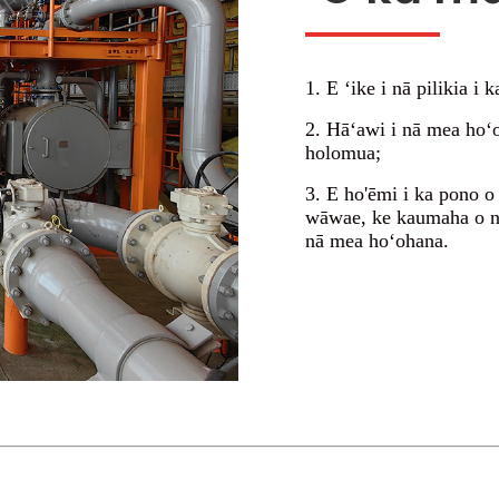
1. E ʻike i nā pilikia 
2. Hāʻawi i nā mea hoʻ
holomua;
3. E ho'ēmi i ka pono o
wāwae, ke kaumaha o nā
nā mea hoʻohana.