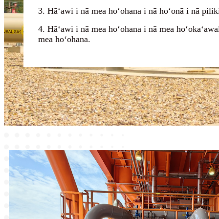
3. Hāʻawi i nā mea hoʻohana i nā hoʻonā i nā pili
4. Hāʻawi i nā mea hoʻohana i nā mea hoʻokaʻawale 
mea hoʻohana.