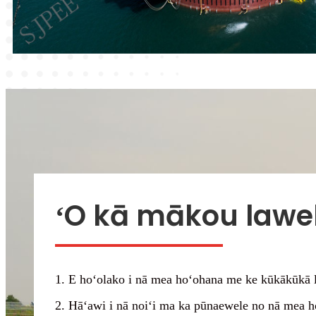
ʻO kā mākou lawe
1. E hoʻolako i nā mea hoʻohana me ke kūkākūkā lo
2. Hāʻawi i nā noiʻi ma ka pūnaewele no nā mea ho