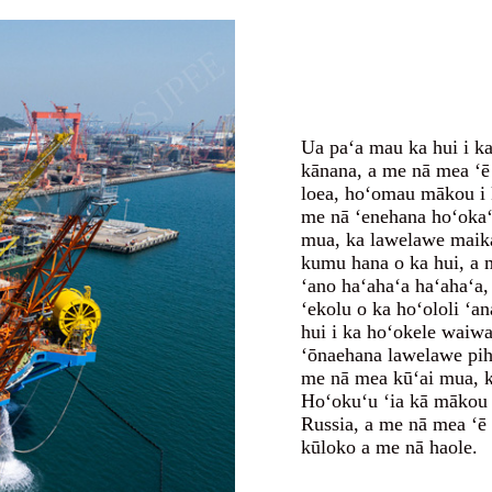
Ua paʻa mau ka hui i ka
kānana, a me nā mea ʻē 
loea, hoʻomau mākou i 
me nā ʻenehana hoʻokaʻa
mua, ka lawelawe maikaʻ
kumu hana o ka hui, a 
ʻano haʻahaʻa haʻahaʻa,
ʻekolu o ka hoʻololi ʻ
hui i ka hoʻokele waiwa
ʻōnaehana lawelawe pih
me nā mea kūʻai mua, k
Hoʻokuʻu ʻia kā mākou 
Russia, a me nā mea ʻē 
kūloko a me nā haole.