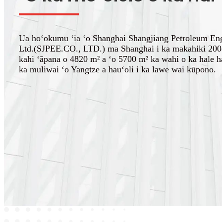
Ua hoʻokumu ʻia ʻo Shanghai Shangjiang Petroleum En
Ltd.(SJPEE.CO., LTD.) ma Shanghai i ka makahiki 2008
kahi ʻāpana o 4820 m² a ʻo 5700 m² ka wahi o ka hale h
ka muliwai ʻo Yangtze a hauʻoli i ka lawe wai kūpono.