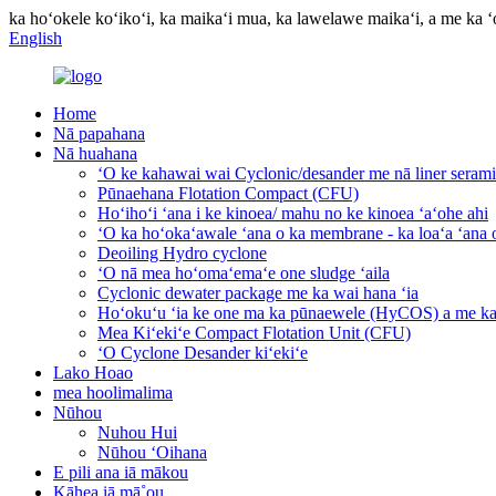
ka hoʻokele koʻikoʻi, ka maikaʻi mua, ka lawelawe maikaʻi, a me ka ʻ
English
Home
Nā papahana
Nā huahana
ʻO ke kahawai wai Cyclonic/desander me nā liner seram
Pūnaehana Flotation Compact (CFU)
Hoʻihoʻi ʻana i ke kinoea/ mahu no ke kinoea ʻaʻohe ahi
ʻO ka hoʻokaʻawale ʻana o ka membrane - ka loaʻa ʻana 
Deoiling Hydro cyclone
ʻO nā mea hoʻomaʻemaʻe one sludge ʻaila
Cyclonic dewater package me ka wai hana ʻia
Hoʻokuʻu ʻia ke one ma ka pūnaewele (HyCOS) a me ka
Mea Kiʻekiʻe Compact Flotation Unit (CFU)
ʻO Cyclone Desander kiʻekiʻe
Lako Hoao
mea hoolimalima
Nūhou
Nuhou Hui
Nūhou ʻOihana
E pili ana iā mākou
Kāhea iā mā˚ou