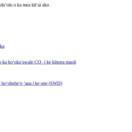
oluʻolu o ka mea kūʻai aku
ika
o ka hoʻokaʻawale CO₂ i ke kinoea maoli
 hoʻoheheʻe ʻana i ke one (SWD)