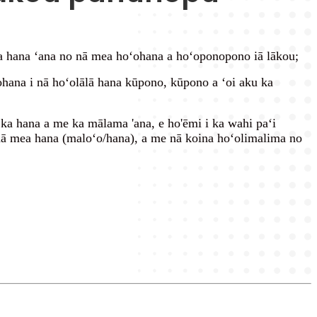
i ka hana ʻana no nā mea hoʻohana a hoʻoponopono iā lākou;
ohana i nā hoʻolālā hana kūpono, kūpono a ʻoi aku ka
 ka hana a me ka mālama 'ana, e ho'ēmi i ka wahi paʻi
 mea hana (maloʻo/hana), a me nā koina hoʻolimalima no