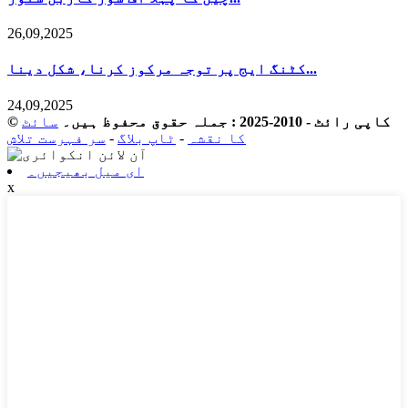
26,09,2025
کٹنگ ایج پر توجہ مرکوز کرنا، شکل دینا...
24,09,2025
© کاپی رائٹ - 2010-2025 : جملہ حقوق محفوظ ہیں۔
سائٹ
کا نقشہ
-
ٹاپ بلاگ
-
سر فہرست تلاش
ای میل بھیجیں۔
x