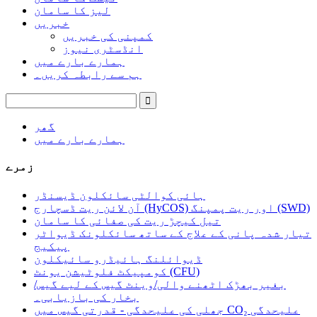
لیز کا سامان
خبریں
کمپنی کی خبریں
انڈسٹری نیوز
ہمارے بارے میں
ہم سے رابطہ کریں۔
گھر
ہمارے بارے میں
زمرے
ہائی کوالٹی سائکلون ڈیسنڈر
آن لائن ریت ڈسچارج (HyCOS) اور ریت پمپنگ (SWD)
تیل کیچڑ ریت کی صفائی کا سامان
تیار شدہ پانی کے علاج کے ساتھ سائکلونک ڈیواٹر
پیکیج
ڈیوائلنگ ہائیڈرو سائیکلون
کومپیکٹ فلوٹیشن یونٹ (CFU)
بغیر بھڑک اٹھنے والی/وینٹ گیس کے لیے گیس/
بخار کی بازیابی۔
جھلی کی علیحدگی - قدرتی گیس میں CO₂ علیحدگی