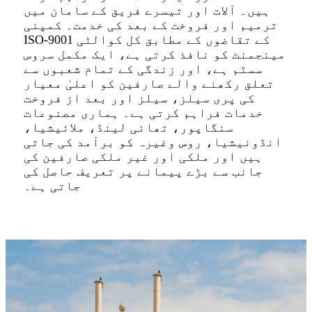
ہیں۔ آلات اور تیسرے فریق کے سامان میں
ترمیم اور فروخت کے بعد کی خدمت۔ کمپنی
ISO-9001 کے تقاضوں کے مطابق کل کوالٹی
مینجمنٹ کو نافذ کرتی ہے، ایک مکمل سروس
سسٹم ہے، اور زندگی کے تمام شعبوں سے
تعلق رکھنے والے صارفین کو اعلیٰ معیار
کی پری سیلز، سیلز اور بعد از فروخت
خدمات فراہم کرتی ہے۔ ہماری مصنوعات
سنگاپور، تھائی لینڈ، ملائیشیا،
انڈونیشیا، روس وغیرہ کو برآمد کی جاتی
ہیں اور ملکی اور غیر ملکی صارفین کی
جانب سے بڑے پیمانے پر تعریف حاصل کی
جاتی ہے۔