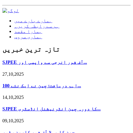
ہمارے بارے میں
ہم سے رابطہ کریں۔
ہمارا مقصد
ہماری سروس
تازہ ترین خبریں
SJPEE آف شور انرجی سے واپسی اور...
27,10,2025
اہم دریافت: چین نے ایک نئے 100...
14,10,2025
SJPEE کا دورہ چین انٹرنیشنل انڈسٹری...
09,10,2025
چین کا پہلا آف شور کاربن سٹور...