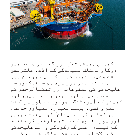
کمپنی ہمیشہ تیل اور گیس کی صنعت میں
درکار مختلف علیحدگی کے آلات، فلٹریشن
آلات وغیرہ تیار کرنے کے لیے پرعزم رہی
ہے۔ تکنیکی طور پر، ہم سائیکلون سے
علیحدگی کی مصنوعات اور ٹیکنالوجیز کو
مسلسل تیار اور بہتر بناتے ہیں، اور
کمپنی کے آپریٹنگ اصولوں کے طور پر "سخت
نظم و نسق، پہلے معیار، معیاری خدمت،
اور کسٹمر کی اطمینان" کو اپناتے ہیں،
اور پورے خلوص کے ساتھ صارفین کو مختلف
کم قیمت، اعلیٰ کارکردگی والے علیحدگی
کے آلات اور تیار شدہ سکڈز فراہم کرتے