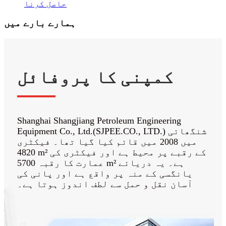
حاصل کرنا
ہمارے بارے میں
کمپنی کا پروفائل
Shanghai Shangjiang Petroleum Engineering
Equipment Co., Ltd.(SJPEE.CO., LTD.) شنگھائی
میں 2008 میں قائم کیا گیا تھا۔ فیکٹری
4820 m² کے رقبے پر محیط ہے اور فیکٹری کی
عمارت کا رقبہ 5700 m² ہے۔ یہ دریائے
یانگسی کے منہ پر واقع ہے اور پانی کی
آسان نقل و حمل سے لطف اندوز ہوتا ہے۔