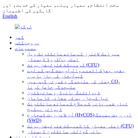
سخت انتظام، معیار پہلے، معیار کی خدمت، اور
گاہکوں کی اطمینان
English
گھر
پروجیکٹس
مصنوعات
سیرامک ​​لائنرز کے ساتھ سائکلونک ویل
اسٹریم/کروڈ ڈیسنڈر
کومپیکٹ فلوٹیشن یونٹ (CFU)
بغیر بھڑک اٹھنے والی/وینٹ گیس کے لیے
گیس/بخار کی بازیابی۔
جھلی کی علیحدگی - قدرتی گیس میں CO₂
علیحدگی حاصل کرنا
ڈیوائلنگ ہائیڈرو سائیکلون
تیل کیچڑ ریت کی صفائی کا سامان
تیار شدہ پانی کے علاج کے ساتھ سائکلونک
ڈیواٹر پیکیج
آن لائن ریت ڈسچارج (HyCOS) اور ریت پمپنگ
(SWD)
اعلی معیار کا کمپیکٹ فلوٹیشن یونٹ (CFU)
ہائی کوالٹی سائکلون ڈیسنڈر
ٹیسٹ کا سامان