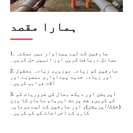
ہمارا مقصد
1. صارفین کے لیے پیداوار میں ممکنہ
مسائل دریافت کریں اور انہیں حل کریں۔
2. صارفین کو زیادہ موزوں، زیادہ معقول
اور زیادہ جدید پیداواری منصوبے اور
آلات فراہم کریں۔
3. آپریشن اور دیکھ بھال کی ضروریات کو
کم کریں، فٹ پرنٹ ایریا، سامان کا وزن
(خشک/آپریشن)، اور صارفین کے لیے سرمایہ
کاری کے اخراجات کو کم کریں۔