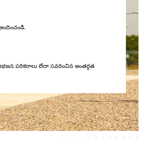
అందించండి.
ిభజన పరికరాలు లేదా సవరించిన అంతర్గత