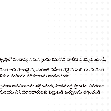
పత్తిలో సంభావ్య సమస్యలను కనుగొని వాటిని పరిష్కరించండి;
మరింత అనుకూలమైన, మరింత సహేతుకమైన మరియు మరింత
ణాళికలు మరియు పరికరాలను అందించండి;
్వహణ అవసరాలను తగ్గించండి, పాదముద్ర ప్రాంతం, పరికరాల
మరియు వినియోగదారులకు పెట్టుబడి ఖర్చులను తగ్గించండి.