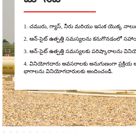
1. చమురు, గ్యాస్, నీరు మరియు ఇసుక యొక్క నాల
2. ఆన్-సైట్ ఉత్పత్తి సమస్యలను కనుగొనడంలో సహా
3. ఆన్-సైట్ ఉత్పత్తి సమస్యలకు పరిష్కారాలను వి
4. వినియోగదారు అవసరాలకు అనుగుణంగా ప్రక్రియ
భాగాలను వినియోగదారులకు అందించండి.