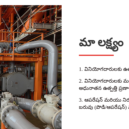
మా లక్ష్యం
1. వినియోగదారులకు ఉత్
2. వినియోగదారులకు 
అధునాతన ఉత్పత్తి ప్ర
3. ఆపరేషన్ మరియు నిర
బరువు (పొడి/ఆపరేషన్) 