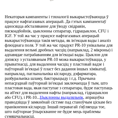
Некаторыя кампаненты і тэхналогіі выкарыстоўваюцца ў
працэсе нафтагазавых аперацый. Да гэтых кампанентаў
адносяцца абсталяванне для ўводу свідравін,
пяскоадбойнік, цыклонны сепаратар, гідрацыклон, CFU і
IGF. У той жа час у працэсе нафтагазавых аперацый
выкарыстоўваюцца такія метады, як ін'екцыя вады і аналіз
флюіднага поля. У той жа час прадукт PR-10 унікальны для
выдалення вельмі дробных часціц (напрыклад, 2 мікроны) і
адпавядае патрабаванням для ін'екцыі вады. Цыклон для
дэпяску з усталяваным PR-10 можа выкарыстоўвацца, у
прыватнасці, для выдалення часціц у пластовай вадзе і
паўторнай ін'екцыі ў пласт без дадання іншых хімікатаў,
напрыклад, паглынальніка кіслароду, дэфарматара,
разбуральніка шламу, бактэрыцыду і г.д. Прычына
непасрэднай паўторнай ін'екцыі заключаецца ў тым, што
пластовая вада, якая паступае з сепаратара, будзе паступаць
на аб'ект для выдалення нафты (напрыклад, гідрацыклон
або CFU), і PR-10...
Цыклонны выдаляльнік
, апрацоўка
праводзіцца ў замкнёнай сістэме пад станоўчым ціскам без
пранікнення кіслароду. Іншай перавагай з'яўляецца тое,
што паўторнае ўпырскванне не будзе мець праблемы
сумяшчальнасці.