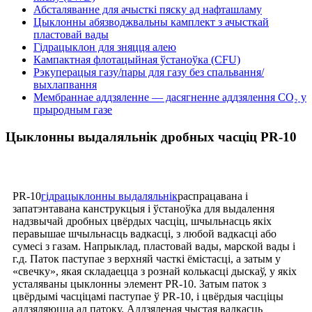
Абсталяванне для ачысткі пяску ад нафташламу
Цыклонны абязводжвальны камплект з ачысткай
пластовай вады
Гідрацыклон для зняцця алею
Кампактная флотацыйная ўстаноўка (CFU)
Рэкуперацыя газу/пары для газу без спальвання/
выхлапвання
Мембраннае аддзяленне — дасягненне аддзялення CO₂ у
прыродным газе
Цыклонны выдаляльнік дробных часціц PR-10
PR-10
гідрацыклонны выдаляльнік
распрацавана і
запатэнтавана канструкцыя і ўстаноўка для выдалення
надзвычай дробных цвёрдых часціц, шчыльнасць якіх
перавышае шчыльнасць вадкасці, з любой вадкасці або
сумесі з газам. Напрыклад, пластовай вады, марской вады і
г.д. Паток паступае з верхняй часткі ёмістасці, а затым у
«свечку», якая складаецца з рознай колькасці дыскаў, у якіх
усталяваны цыклонны элемент PR-10. Затым паток з
цвёрдымі часціцамі паступае ў PR-10, і цвёрдыя часціцы
аддзяляюцца ад патоку. Аддзяленая чыстая вадкасць