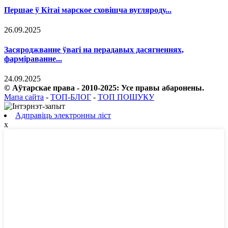
Першае ў Кітаі марское сховішча вугляроду...
26.09.2025
Засяроджванне ўвагі на перадавых дасягненнях,
фарміраванне...
24.09.2025
© Аўтарскае права - 2010-2025: Усе правы абаронены.
Мапа сайта
-
ТОП-БЛОГ
-
ТОП ПОШУКУ
Адправіць электронны ліст
x