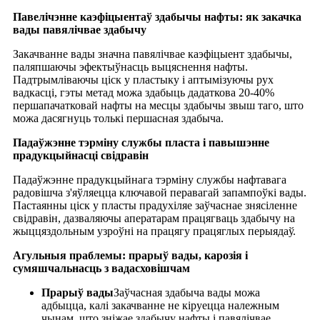
Павелічэнне каэфіцыентаў здабычы нафты: як закачка
вады павялічвае здабычу
Закачванне вады значна павялічвае каэфіцыент здабычы,
паляпшаючы эфектыўнасць выцяснення нафты.
Падтрымліваючы ціск у пластыку і аптымізуючы рух
вадкасці, гэты метад можа здабыць дадаткова 20-40%
першапачатковай нафты на месцы здабычы звыш таго, што
можа дасягнуць толькі першасная здабыча.
Падаўжэнне тэрміну службы пласта і павышэнне
прадукцыйнасці свідравін
Падаўжэнне прадукцыйнага тэрміну службы нафтавага
радовішча з'яўляецца ключавой перавагай запампоўкі вады.
Пастаянны ціск у пласты прадухіляе заўчаснае знясіленне
свідравін, дазваляючы аператарам працягваць здабычу на
жыццяздольным узроўні на працягу працяглых перыядаў.
Агульныя праблемы: прарыў вады, карозія і
сумяшчальнасць з вадасховішчам
Прарыў вады
Заўчасная здабыча вады можа
адбыцца, калі закачванне не кіруецца належным
чынам, што зніжае здабычу нафты і павялічвае