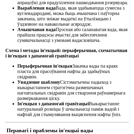
апрацоўкі для прадухілення пашкоджання рэзервуара.
Вырабленая вада
Вада, якая здабываецца сумесна з
вуглевадародамі, можа быць ачышчана і паўторна
закачана, што зніжае выдаткі на ўтылізацыю і
ўздзеянне на навакольнае асяроддзе.
Ачышчаная вада
Прэсная або саланаватая вада, якая
прайшла працэсы ачысткі для забеспячэння
сумяшчальнасці з умовамі вадасховішча.
Схема і метады ін'екцый: перыферычная, схематычная
і ін'екцыя з дапамогай гравітацыі
Перыферычная ін'екцыя
Закачка вады па краях
пласта для прасоўвання нафты да здабыўных
свідравін.
Увядзенне шаблону
Сістэматычны падыход з
выкарыстаннем стратэгічна размешчаных
нагнятальных свідравін для стварэння раўнамернага
размеркавання ціску.
Ін'екцыя з дапамогай гравітацыі
Выкарыстанне
натуральнай розніцы ў шчыльнасці паміж вадой і
нафтай для стымулявання выцяснення нафты ўніз.
Перавагі і праблемы ін'екцыі вады