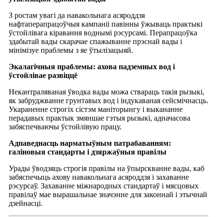
З ростам увагі да навакольнага асяроддзя
нафтаперапрацоўчыя кампаніі павінны ўжываць практыкі
ўстойлівага кіравання воднымі рэсурсамі. Перапрацоўка
здабытай вады скарачае спажыванне прэснай вады і
мінімізуе праблемы з яе ўтылізацыяй.
Экалагічныя праблемы: ахова падземных вод і
ўстойлівае развіццё
Некантраляваная ўводка вады можа ствараць такія рызыкі,
як забруджванне грунтавых вод і індукаваная сейсмічнасць.
Укараненне строгіх сістэм маніторынгу і выкананне
перадавых практык змяншае гэтыя рызыкі, адначасова
забяспечваючы ўстойлівую працу.
Адпаведнасць нарматыўным патрабаванням:
галіновыя стандарты і дзяржаўныя правілы
Урады ўводзяць строгія правілы на ўпырскванне вады, каб
забяспечыць ахову навакольнага асяроддзя і захаванне
рэсурсаў. Захаванне міжнародных стандартаў і мясцовых
правілаў мае вырашальнае значэнне для законнай і этычнай
дзейнасці.