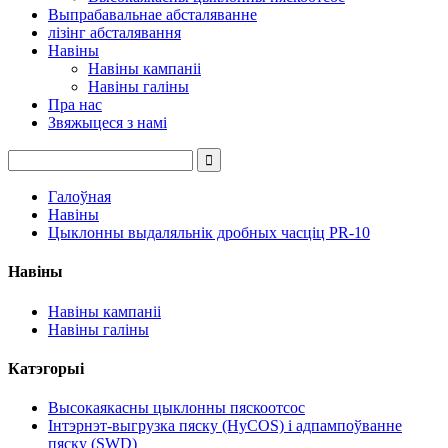
Выпрабавальнае абсталяванне
лізінг абсталявання
Навіны
Навіны кампаніі
Навіны галіны
Пра нас
Звяжыцеся з намі
Галоўная
Навіны
Цыклонны выдаляльнік дробных часціц PR-10
Навіны
Навіны кампаніі
Навіны галіны
Катэгорыі
Высокаякасны цыклонны пяскоотсос
Інтэрнэт-выгрузка пяску (HyCOS) і адпампоўванне
пяску (SWD)