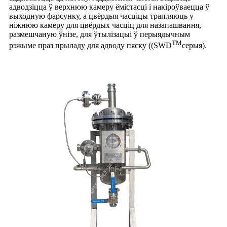
адводзіцца ў верхнюю камеру ёмістасці і накіроўваецца ў
выходную фарсунку, а цвёрдыя часціцы трапляюць у
ніжнюю камеру для цвёрдых часціц для назапашвання,
размешчаную ўнізе, для ўтылізацыі ў перыядычным
TM
рэжыме праз прыладу для адводу пяску ((SWD
серыя).