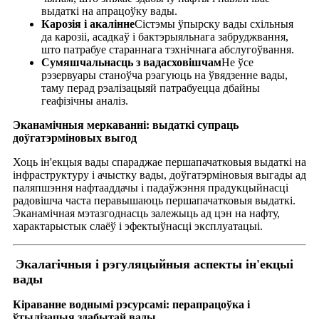
выдаткі на апрацоўку вады.
Карозія і акалінне
Сістэмы ўпырску вады схільныя
да карозіі, асадкаў і бактэрыяльнага забруджвання,
што патрабуе стараннага тэхнічнага абслугоўвання.
Сумяшчальнасць з вадасховішчам
Не ўсе
рэзервуары станоўча рэагуюць на ўвядзенне вады,
таму перад рэалізацыяй патрабуецца дбайны
геафізічны аналіз.
Эканамічныя меркаванні: выдаткі супраць
доўгатэрміновых выгод
Хоць ін'екцыя вады спараджае першапачатковыя выдаткі на
інфраструктуру і ачыстку вады, доўгатэрміновыя выгады ад
паляпшэння нафтааддачы і падаўжэння прадукцыйнасці
радовішча часта перавышаюць першапачатковыя выдаткі.
Эканамічная мэтазгоднасць залежыць ад цэн на нафту,
характарыстык слаёў і эфектыўнасці эксплуатацыі.
Экалагічныя і рэгуляцыйныя аспекты ін'екцыі
вады
Кіраванне воднымі рэсурсамі: перапрацоўка і
ўтылізацыя здабытай вады