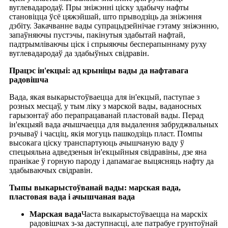
вуглевадародаў. Пры зніжэнні ціску здабычу нафты
становіцца ўсё цяжэйшай, што прыводзіць да зніжэння
дэбіту. Закачванне вады супрацьдзейнічае гэтаму зніжэнню,
запаўняючы пустэчы, пакінутыя здабытай нафтай,
падтрымліваючы ціск і спрыяючы бесперапыннаму руху
вуглевадародаў да здабыўных свідравін.
Працэс ін'екцыі: ад крыніцы вады да нафтавага
радовішча
Вада, якая выкарыстоўваецца для ін'екцый, паступае з
розных месцаў, у тым ліку з марской вады, ваданосных
гарызонтаў або перапрацаванай пластовай вады. Перад
ін'екцыяй вада ачышчаецца для выдалення забруджвальных
рэчываў і часціц, якія могуць пашкодзіць пласт. Помпы
высокага ціску транспартуюць ачышчаную ваду ў
спецыяльна адведзеныя ін'екцыйныя свідравіны, дзе яна
пранікае ў горную пароду і дапамагае выцясняць нафту да
здабываючых свідравін.
Тыпы выкарыстоўванай вады: марская вада,
пластовая вада і ачышчаная вада
Марская вада
Часта выкарыстоўваецца на марскіх
радовішчах з-за даступнасці, але патрабуе грунтоўнай