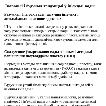
Інавацыі і будучыя тэндэнцыі ў ін'екцыі вады
Разумная ўпырск вады: штучны інтэлект і
аптымізацыя на аснове дадзеных
Штучны інтэлект і аналіз дадзеных у рэжыме рэальнага
часу рэвалюцыянізуюць ін'екцыю вады. Інтэлектуальныя
сістэмы ін'екцыі аналізуюць рэакцыю пласта, аптымізуюць
хуткасць ін'екцыі і дынамічна карэктуюць параметры для
павышэння эфектыўнасці.
Спалучэнне ўпырсквання вады з іншымі метадамі
павышэння нафтааддачы пластоў (ПНП)
Гібрыдныя метады павышэння неадкладнасці пластоў, такія
як закачка вады з чаргаваннем газу (WAG) і закачка вады з
хімічным упырскам, паляпшаюць здабычу нафты за кошт
інтэграцыі некалькіх механізмаў здабычы.
Будучыня ўстойлівай здабычы нафты: што далей з
ін'екцыяй вады?
Будучыя дасягненні ў галіне нанатэхналогій, разумных
палімераў і ін'екцыі вады з нізкім утрыманнем салёнасці
перспектыўныя для далейшай аптымізацыі стратэгій