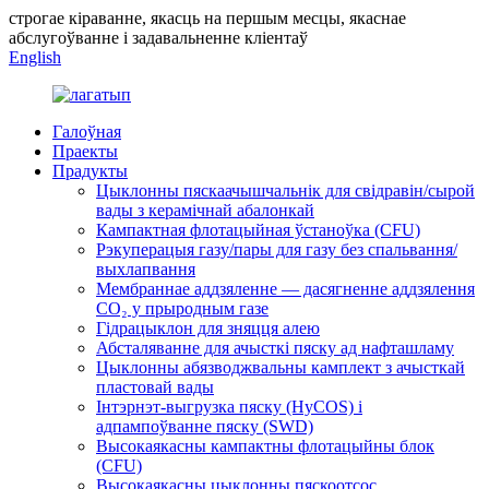
строгае кіраванне, якасць на першым месцы, якаснае
абслугоўванне і задавальненне кліентаў
English
Галоўная
Праекты
Прадукты
Цыклонны пяскаачышчальнік для свідравін/сырой
вады з керамічнай абалонкай
Кампактная флотацыйная ўстаноўка (CFU)
Рэкуперацыя газу/пары для газу без спальвання/
выхлапвання
Мембраннае аддзяленне — дасягненне аддзялення
CO₂ у прыродным газе
Гідрацыклон для зняцця алею
Абсталяванне для ачысткі пяску ад нафташламу
Цыклонны абязводжвальны камплект з ачысткай
пластовай вады
Інтэрнэт-выгрузка пяску (HyCOS) і
адпампоўванне пяску (SWD)
Высокаякасны кампактны флотацыйны блок
(CFU)
Высокаякасны цыклонны пяскоотсос