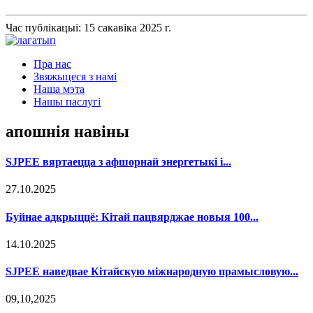
Час публікацыі: 15 сакавіка 2025 г.
Пра нас
Звяжыцеся з намі
Наша мэта
Нашы паслугі
апошнія навіны
SJPEE вяртаецца з афшорнай энергетыкі і...
27.10.2025
Буйнае адкрыццё: Кітай пацвярджае новыя 100...
14.10.2025
SJPEE наведвае Кітайскую міжнародную прамысловую...
09,10,2025