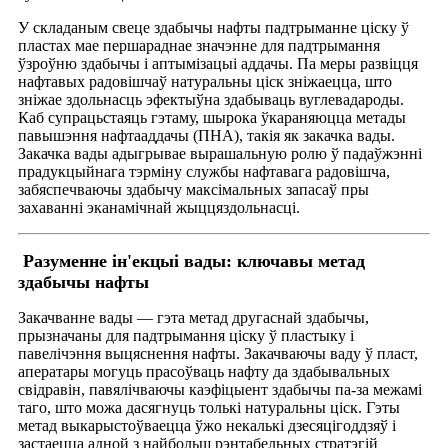
У складаным свеце здабычы нафты падтрыманне ціску ў
пластах мае першараднае значэнне для падтрымання
ўзроўню здабычы і аптымізацыі аддачы. Па меры развіцця
нафтавых радовішчаў натуральны ціск зніжаецца, што
зніжае здольнасць эфектыўна здабываць вуглевадароды.
Каб супрацьстаяць гэтаму, шырока ўкараняюцца метады
павышэння нафтааддачы (ПНА), такія як закачка вады.
Закачка вады адыгрывае вырашальную ролю ў падаўжэнні
прадукцыйнага тэрміну службы нафтавага радовішча,
забяспечваючы здабычу максімальных запасаў пры
захаванні эканамічнай жыццяздольнасці.
Разуменне ін'екцыі вады: ключавы метад
здабычы нафты
Закачванне вады — гэта метад другаснай здабычы,
прызначаны для падтрымання ціску ў пластыку і
павелічэння выцяснення нафты. Закачваючы ваду ў пласт,
аператары могуць прасоўваць нафту да здабывальных
свідравін, павялічваючы каэфіцыент здабычы па-за межамі
таго, што можа дасягнуць толькі натуральны ціск. Гэты
метад выкарыстоўваецца ўжо некалькі дзесяцігоддзяў і
застаецца адной з найбольш рэнтабельных стратэгій