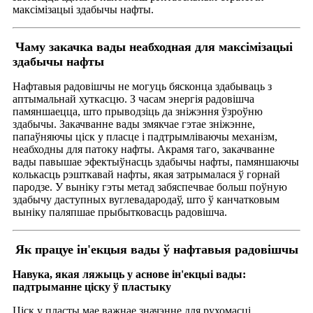
максімізацыі здабычы нафты.
Чаму закачка вады неабходная для максімізацыі
здабычы нафты
Нафтавыя радовішчы не могуць бясконца здабываць з
аптымальнай хуткасцю. З часам энергія радовішча
памяншаецца, што прыводзіць да зніжэння ўзроўню
здабычы. Закачванне вады змякчае гэтае зніжэнне,
папаўняючы ціск у пласце і падтрымліваючы механізм,
неабходны для патоку нафты. Акрамя таго, закачванне
вады павышае эфектыўнасць здабычы нафты, памяншаючы
колькасць рэшткавай нафты, якая затрымалася ў горнай
пародзе. У выніку гэты метад забяспечвае больш поўную
здабычу даступных вуглевадародаў, што ў канчатковым
выніку паляпшае прыбытковасць радовішча.
Як працуе ін'екцыя вады ў нафтавыя радовішчы
Навука, якая ляжыць у аснове ін'екцыі вады:
падтрыманне ціску ў пластыку
Ціск у пласты мае важнае значэнне для рухомасці