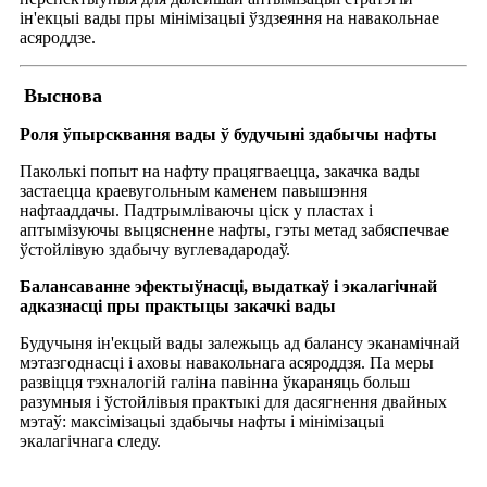
ін'екцыі вады пры мінімізацыі ўздзеяння на навакольнае
асяроддзе.
Выснова
Роля ўпырсквання вады ў будучыні здабычы нафты
Паколькі попыт на нафту працягваецца, закачка вады
застаецца краевугольным каменем павышэння
нафтааддачы. Падтрымліваючы ціск у пластах і
аптымізуючы выцясненне нафты, гэты метад забяспечвае
ўстойлівую здабычу вуглевадародаў.
Балансаванне эфектыўнасці, выдаткаў і экалагічнай
адказнасці пры практыцы закачкі вады
Будучыня ін'екцый вады залежыць ад балансу эканамічнай
мэтазгоднасці і аховы навакольнага асяроддзя. Па меры
развіцця тэхналогій галіна павінна ўкараняць больш
разумныя і ўстойлівыя практыкі для дасягнення двайных
мэтаў: максімізацыі здабычы нафты і мінімізацыі
экалагічнага следу.