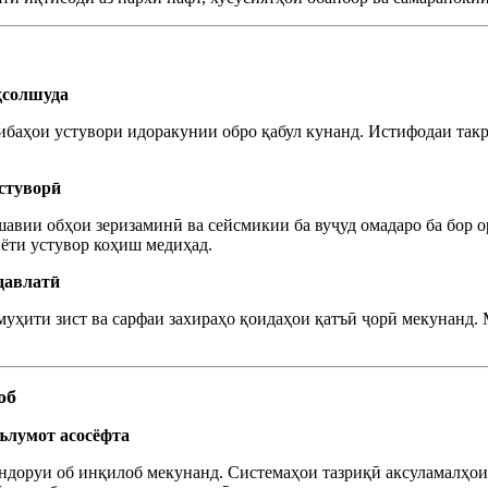
ҳсолшуда
рибаҳои устувори идоракунии обро қабул кунанд. Истифодаи та
устуворӣ
шавии обҳои зеризаминӣ ва сейсмикии ба вуҷуд омадаро ба бор 
ёти устувор коҳиш медиҳад.
давлатӣ
муҳити зист ва сарфаи захираҳо қоидаҳои қатъӣ ҷорӣ мекунанд.
об
аълумот асосёфта
андоруи об инқилоб мекунанд. Системаҳои тазриқӣ аксуламалҳои