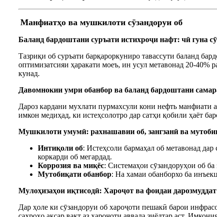
Манфиатҳо ва мушкилоти сӯзандоруи об
Баланд бардоштани суръати истихроҷи нафт: чӣ гуна с
Тазриқи об суръати барқароркуниро тавассути баланд бар
оптимизатсияи ҳаракати моеъ, ин усул метавонад 20-40% ра
кунад.
Давомнокии умри обанбор ва баланд бардоштани самар
Дароз кардани мухлати пурмахсули кони нефть манфиати 
имкон медиҳад, ки истеҳсолотро дар сатҳи қобили ҳаёт ба
Мушкилоти умумӣ: рахнашавии об, зангзанӣ ва мутоби
Интиқоли об
: Истеҳсоли бармаҳал об метавонад дар
коркарди об мегардад.
Коррозия ва миқёс
: Системаҳои сӯзандоруҳои об ба
Мутобиқати обанбор
: На хамаи обанборхо ба инъек
Мулоҳизаҳои иқтисодӣ: Хароҷот ва фоидаи дарозмуддат
Дар ҳоле ки сӯзандоруи об хароҷоти пешакӣ барои инфрасо
саҳроҳо аксар вақт аз хароҷоти аввала зиёдтар аст. Имкони