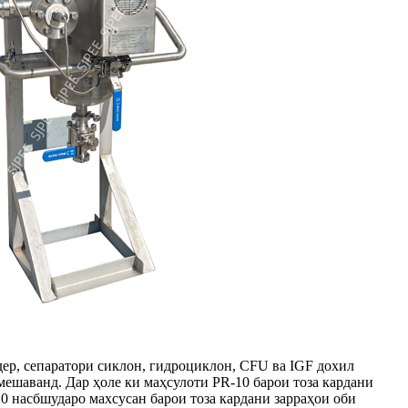
ндер, сепаратори сиклон, гидроциклон, CFU ва IGF дохил
мешаванд. Дар ҳоле ки маҳсулоти PR-10 барои тоза кардани
-10 насбшударо махсусан барои тоза кардани зарраҳои оби