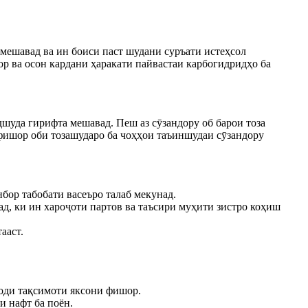
мешавад ва ин боиси паст шудани суръати истеҳсол
р ва осон кардани ҳаракати пайвастаи карбогидридҳо ба
дшуда гирифта мешавад. Пеш аз сӯзандору об барои тоза
дфишор оби тозашударо ба чоҳҳои таъиншудаи сӯзандору
бор табобати васеъро талаб мекунад.
ад, ки ин хароҷоти партов ва таъсири муҳити зистро коҳиш
ааст.
ҷоди тақсимоти яксони фишор.
и нафт ба поён.