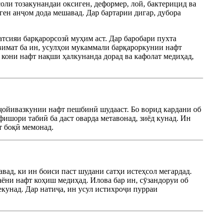
оли тозакунандаи оксиген, деформер, лой, бактерицид ва
ген анҷом дода мешавад. Дар бартарии дигар, дубора
тсияи барқарорсозӣ муҳим аст. Дар баробари пухта
вимат ба ин, усулҳои мукаммали барқароркунии нафт
 кони нафт нақши ҳалкунанда дорад ва кафолат медиҳад,
ҷойивазкунии нафт пешбинӣ шудааст. Бо ворид кардани об
фишори табиӣ ба даст оварда метавонад, зиёд кунад. Ин
т боқӣ мемонад.
вад, ки ин боиси паст шудани сатҳи истеҳсол мегардад.
ёни нафт коҳиш медиҳад. Илова бар ин, сӯзандоруи об
кунад. Дар натиҷа, ин усул истихроҷи пурраи