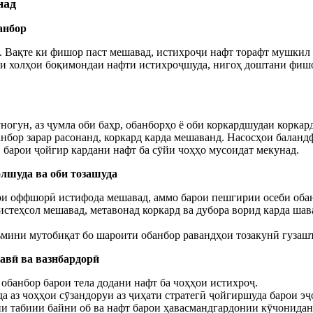
над
анбор
 Вақте ки фишор паст мешавад, истихроҷи нафт торафт мушкил 
ни холҳои боқимондаи нафти истихроҷшуда, нигоҳ доштани фишо
ногун, аз ҷумла оби баҳр, обанборҳо ё оби коркардшудаи коркар
анбор зарар расонанд, коркард карда мешаванд. Насосҳои балан
, барои ҷойгир кардани нафт ба сӯйи чоҳҳо мусоидат мекунад.
олшуда ва оби тозашуда
ҳои оффшорӣ истифода мешавад, аммо барои пешгирии осеби обан
 истеҳсол мешавад, метавонад коркард ва дубора ворид карда шав
таъмини мутобиқат бо шароити обанбор равандҳои тозакунӣ гузашт
навӣ ва вазнбардорӣ
 обанбор барои тела додани нафт ба чоҳҳои истихроҷ.
а аз чоҳҳои сӯзандоруи аз ҷиҳати стратегӣ ҷойгиршуда барои э
и табиии байни об ва нафт барои ҳавасмандгардонии кӯчонидан