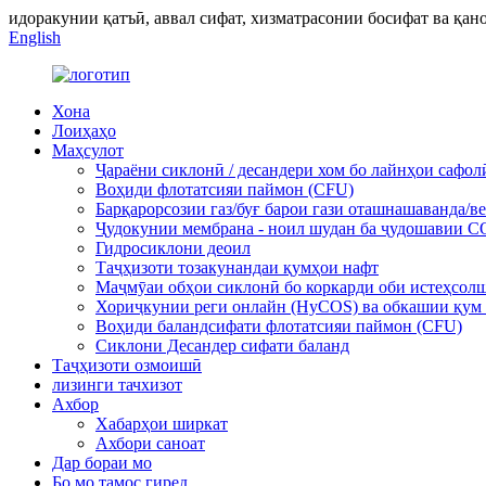
идоракунии қатъӣ, аввал сифат, хизматрасонии босифат ва қа
English
Хона
Лоиҳаҳо
Маҳсулот
Ҷараёни сиклонӣ / десандери хом бо лайнҳои сафол
Воҳиди флотатсияи паймон (CFU)
Барқарорсозии газ/буғ барои гази оташнашаванда/в
Ҷудокунии мембрана - ноил шудан ба ҷудошавии CO
Гидросиклони деоил
Таҷҳизоти тозакунандаи қумҳои нафт
Маҷмӯаи обҳои сиклонӣ бо коркарди оби истеҳсол
Хориҷкунии реги онлайн (HyCOS) ва обкашии қум
Воҳиди баландсифати флотатсияи паймон (CFU)
Сиклони Десандер сифати баланд
Таҷҳизоти озмоишӣ
лизинги тачхизот
Ахбор
Хабарҳои ширкат
Ахбори саноат
Дар бораи мо
Бо мо тамос гиред