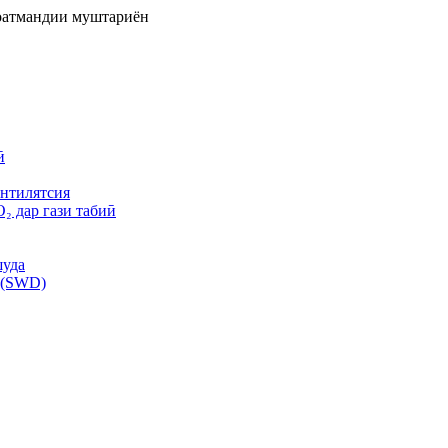
ноатмандии муштариён
ӣ
ентилятсия
₂ дар гази табиӣ
шуда
 (SWD)