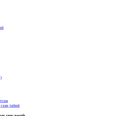
нӣ
)
ятсия
 гази табиӣ
аи сиклонӣ