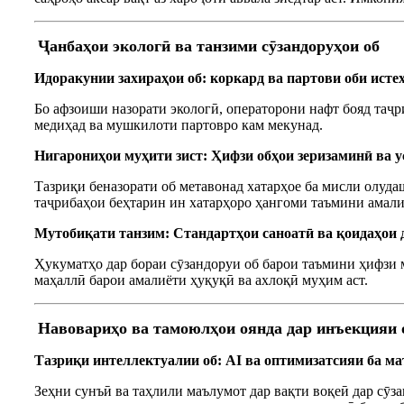
Ҷанбаҳои экологӣ ва танзими сӯзандоруҳои об
Идоракунии захираҳои об: коркард ва партови оби исте
Бо афзоиши назорати экологӣ, операторони нафт бояд таҷ
медиҳад ва мушкилоти партовро кам мекунад.
Нигарониҳои муҳити зист: Ҳифзи обҳои зеризаминӣ ва 
Тазриқи беназорати об метавонад хатарҳое ба мисли олуда
таҷрибаҳои беҳтарин ин хатарҳоро ҳангоми таъмини амали
Мутобиқати танзим: Стандартҳои саноатӣ ва қоидаҳои 
Ҳукуматҳо дар бораи сӯзандоруи об барои таъмини ҳифзи 
маҳаллӣ барои амалиёти ҳуқуқӣ ва ахлоқӣ муҳим аст.
Навовариҳо ва тамоюлҳои оянда дар инъекцияи 
Тазриқи интеллектуалии об: AI ва оптимизатсияи ба м
Зеҳни сунъӣ ва таҳлили маълумот дар вақти воқеӣ дар сӯз