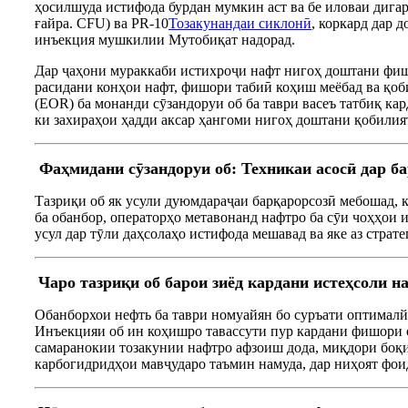
ҳосилшуда истифода бурдан мумкин аст ва бе иловаи дигар
ғайра. CFU) ва PR-10
Тозакунандаи сиклонӣ
, коркард дар 
инъекция мушкилии Мутобиқат надорад.
Дар ҷаҳони мураккаби истихроҷи нафт нигоҳ доштани фишо
расидани конҳои нафт, фишори табиӣ коҳиш меёбад ва қо
(EOR) ба монанди сӯзандоруи об ба таври васеъ татбиқ ка
ки захираҳои ҳадди аксар ҳангоми нигоҳ доштани қобилия
Фаҳмидани сӯзандоруи об: Техникаи асосӣ дар б
Тазриқи об як усули дуюмдараҷаи барқарорсозӣ мебошад, 
ба обанбор, операторҳо метавонанд нафтро ба сӯи чоҳҳои и
усул дар тӯли даҳсолаҳо истифода мешавад ва яке аз страт
Чаро тазриқи об барои зиёд кардани истеҳсоли н
Обанборхои нефть ба таври номуайян бо суръати оптималй 
Инъекцияи об ин коҳишро тавассути пур кардани фишори о
самаранокии тозакунии нафтро афзоиш дода, миқдори боқим
карбогидридҳои мавҷударо таъмин намуда, дар ниҳоят фои