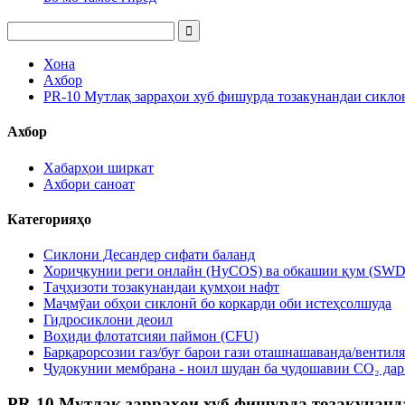
Хона
Ахбор
PR-10 Мутлақ зарраҳои хуб фишурда тозакунандаи сикло
Ахбор
Хабарҳои ширкат
Ахбори саноат
Категорияҳо
Сиклони Десандер сифати баланд
Хориҷкунии реги онлайн (HyCOS) ва обкашии қум (SWD
Таҷҳизоти тозакунандаи қумҳои нафт
Маҷмӯаи обҳои сиклонӣ бо коркарди оби истеҳсолшуда
Гидросиклони деоил
Воҳиди флотатсияи паймон (CFU)
Барқарорсозии газ/буғ барои гази оташнашаванда/вентил
Ҷудокунии мембрана - ноил шудан ба ҷудошавии CO₂ дар
PR-10 Мутлақ зарраҳои хуб фишурда тозакунанд