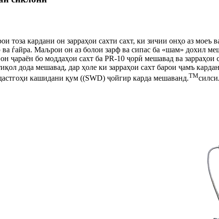
и тоза кардани он зарраҳои сахти сахт, ки зичии онҳо аз моеъ ваз
ва ѓайра. Маљрои он аз болои зарф ва сипас ба «шам» дохил меш
он ҷараён бо моддаҳои сахт ба PR-10 ҷорӣ мешавад ва зарраҳои с
иқол дода мешавад, дар ҳоле ки зарраҳои сахт барои ҷамъ карда
TM
 дастгоҳи кашидани қум ((SWD) ҷойгир карда мешаванд.
силси