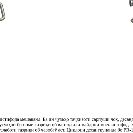
з истифода мешаванд. Ба ин ҷузъҳо таҷҳизоти сарпӯши чоҳ, деса
 усулҳои бо номи тазриқи об ва таҳлили майдони моеъ истифода 
а талаботи тазриқи об ҷавобгӯ аст. Циклони десанткунанда бо PR