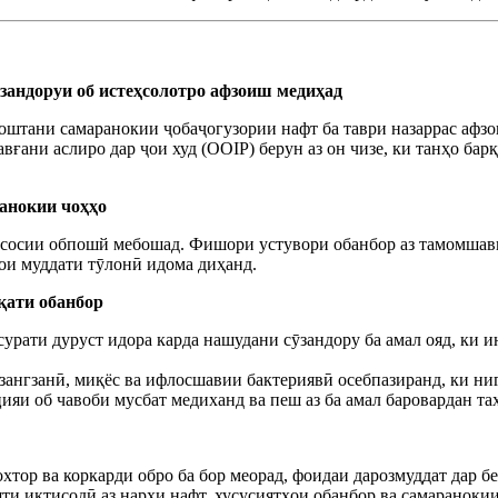
ӯзандоруи об истеҳсолотро афзоиш медиҳад
доштани самаранокии ҷобаҷогузории нафт ба таври назаррас афз
вғани аслиро дар ҷои худ (OOIP) берун аз он чизе, ки танҳо бар
анокии чоҳҳо
асосии обпошй мебошад. Фишори устувори обанбор аз тамомшави
рои муддати тӯлонӣ идома диҳанд.
қати обанбор
 сурати дуруст идора карда нашудани сӯзандору ба амал ояд, ки
 зангзанӣ, миқёс ва ифлосшавии бактериявӣ осебпазиранд, ки н
цияи об чавоби мусбат медиханд ва пеш аз ба амал баровардан т
хтор ва коркарди обро ба бор меорад, фоидаи дарозмуддат дар 
яти иқтисодӣ аз нархи нафт, хусусиятҳои обанбор ва самаранокии