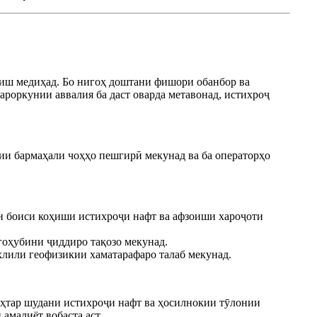
оиш медиҳад. Бо нигоҳ доштани фишори обанбор ва
қароркунии аввалия ба даст оварда метавонад, истихроҷ
и бармаҳали чоҳҳо пешгирӣ мекунад ва ба операторҳо
 ин боиси коҳиши истихроҷи нафт ва афзоиши хароҷоти
игоҳубини ҷиддиро тақозо мекунад.
ахлили геофизикии хаматарафаро талаб мекунад.
беҳтар шудани истихроҷи нафт ва ҳосилнокии тӯлонии
 амалиёт вобаста аст.