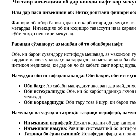
Чӣ тавр инъекцияи об дар конҳои нафт кор меку
Илм дар паси инъекцияи об: Нигоҳ доштани фишори об
Фишори обанбор барои ҳаракати карбогидридҳо муҳим аст.
мегардад. Инъекцияи об ин коҳишро тавассути иваз карда
сӯйи чоҳҳо пешгирӣ мекунад.
Раванди сӯзандору: аз манбаи об то обанбори нафт
Обе, ки барои сӯзандору истифода мешавад, аз маконҳои гу
кардани ифлоскунандаҳо ва зарраҳое, ки метавонанд ба об
интиқол медиҳанд, ки дар он ҷо ба қабати санг ворид шуда
Намудҳои оби истифодашаванда: Оби баҳрӣ, оби истеҳс
Оби баҳр
: Аз сабаби мавҷудият аксаран дар майдон
Оби истеҳсолшуда
: Обе, ки бо карбогидридҳо якҷоя
медиҳад.
Оби коркардшуда
: Оби тару тоза ё шӯр, ки барои 
Намунаҳо ва усулҳои тазриқӣ: тазриқи периферӣ, наму
Инъекцияи периферӣ
: Дохил кардани об дар канори
Инъекцияи намуна
: Равиши систематикӣ бо истифод
Тазриқи бо ёрии вазнинӣ
: Истифодаи фарқияти зичи