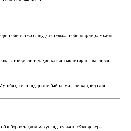
крории оби истеҳсолшуда истеъмоли оби ширинро коҳиш
орад. Татбиқи системаҳои қатъии мониторинг ва риояи
 Мутобиқати стандартҳои байналмилалӣ ва қоидаҳои
 обанборро таҳлил мекунанд, суръати сӯзандоруро