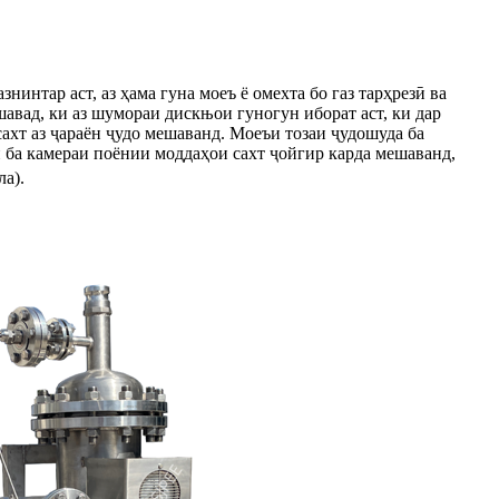
нинтар аст, аз ҳама гуна моеъ ё омехта бо газ тарҳрезӣ ва
авад, ки аз шумораи дискњои гуногун иборат аст, ки дар
ахт аз ҷараён ҷудо мешаванд. Моеъи тозаи ҷудошуда ба
н ба камераи поёнии моддаҳои сахт ҷойгир карда мешаванд,
ла).