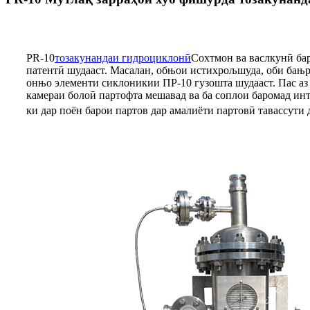
PR-10
тозакунандаи гидроциклонӣ
Сохтмон ва васлкунӣ баро
патентӣ шудааст. Масалан, обњои истихрољшуда, оби бањр 
онњо элементи сиклоникии ПР-10 гузошта шудааст. Пас аз 
камераи болоӣ партофта мешавад ва ба соплои баромад инт
ки дар поён барои партов дар амалиёти партовӣ тавассути