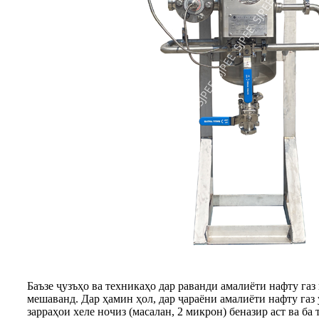
Баъзе ҷузъҳо ва техникаҳо дар раванди амалиёти нафту га
мешаванд. Дар ҳамин ҳол, дар ҷараёни амалиёти нафту газ
зарраҳои хеле ночиз (масалан, 2 микрон) беназир аст ва б