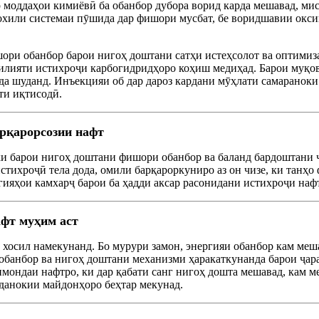
 моддаҳои кимиёвӣ ба обанбор дубора ворид карда мешавад, мис
дохили системаи пӯшида дар фишори мусбат, бе воридшавии окси
ри обанбор барои нигоҳ доштани сатҳи истеҳсолот ва оптимиза
билияти истихроҷи карбогидридҳоро коҳиш медиҳад. Барои муқо
рда шуданд. Инъекцияи об дар дароз кардани мӯҳлати самараноки
ти иқтисодӣ.
арқарорсозии нафт
ки барои нигоҳ доштани фишори обанбор ва баланд бардоштани 
стихроҷӣ тела дода, омили барқароркуниро аз он чизе, ки танҳо 
егияҳои камхарҷ барои ба ҳадди аксар расонидани истихроҷи наф
афт муҳим аст
хосил намекунанд. Бо мурури замон, энергияи обанбор кам меша
банбор ва нигоҳ доштани механизми ҳаракаткунанда барои ҷара
ондаи нафтро, ки дар қабати санг нигоҳ дошта мешавад, кам ме
данокии майдонҳоро беҳтар мекунад.