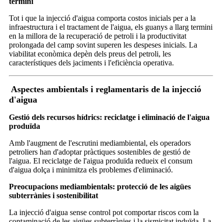
termini
Tot i que la injecció d'aigua comporta costos inicials per a la
infraestructura i el tractament de l'aigua, els guanys a llarg termini
en la millora de la recuperació de petroli i la productivitat
prolongada del camp sovint superen les despeses inicials. La
viabilitat econòmica depèn dels preus del petroli, les
característiques dels jaciments i l'eficiència operativa.
Aspectes ambientals i reglamentaris de la injecció
d'aigua
Gestió dels recursos hídrics: reciclatge i eliminació de l'aigua
produïda
Amb l'augment de l'escrutini mediambiental, els operadors
petroliers han d'adoptar pràctiques sostenibles de gestió de
l'aigua. El reciclatge de l'aigua produïda redueix el consum
d'aigua dolça i minimitza els problemes d'eliminació.
Preocupacions mediambientals: protecció de les aigües
subterrànies i sostenibilitat
La injecció d'aigua sense control pot comportar riscos com la
contaminació de les aigües subterrànies i la sismicitat induïda. La