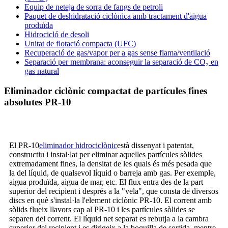
Equip de neteja de sorra de fangs de petroli
Paquet de deshidratació ciclònica amb tractament d'aigua
produïda
Hidrocicló de desoli
Unitat de flotació compacta (UFC)
Recuperació de gas/vapor per a gas sense flama/ventilació
Separació per membrana: aconseguir la separació de CO₂ en
gas natural
Eliminador ciclònic compactat de partícules fines
absolutes PR-10
El PR-10
eliminador hidrociclònic
està dissenyat i patentat,
constructiu i instal·lat per eliminar aquelles partícules sòlides
extremadament fines, la densitat de les quals és més pesada que
la del líquid, de qualsevol líquid o barreja amb gas. Per exemple,
aigua produïda, aigua de mar, etc. El flux entra des de la part
superior del recipient i després a la "vela", que consta de diversos
discs en què s'instal·la l'element ciclònic PR-10. El corrent amb
sòlids flueix llavors cap al PR-10 i les partícules sòlides se
separen del corrent. El líquid net separat es rebutja a la cambra
superior del recipient i es dirigeix ​​a la boquilla de sortida, mentre