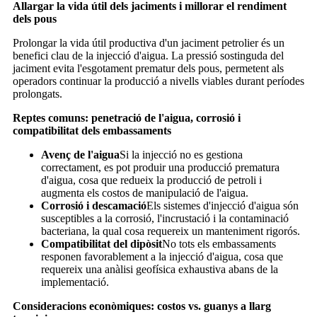
Allargar la vida útil dels jaciments i millorar el rendiment
dels pous
Prolongar la vida útil productiva d'un jaciment petrolier és un
benefici clau de la injecció d'aigua. La pressió sostinguda del
jaciment evita l'esgotament prematur dels pous, permetent als
operadors continuar la producció a nivells viables durant períodes
prolongats.
Reptes comuns: penetració de l'aigua, corrosió i
compatibilitat dels embassaments
Avenç de l'aigua
Si la injecció no es gestiona
correctament, es pot produir una producció prematura
d'aigua, cosa que redueix la producció de petroli i
augmenta els costos de manipulació de l'aigua.
Corrosió i descamació
Els sistemes d'injecció d'aigua són
susceptibles a la corrosió, l'incrustació i la contaminació
bacteriana, la qual cosa requereix un manteniment rigorós.
Compatibilitat del dipòsit
No tots els embassaments
responen favorablement a la injecció d'aigua, cosa que
requereix una anàlisi geofísica exhaustiva abans de la
implementació.
Consideracions econòmiques: costos vs. guanys a llarg