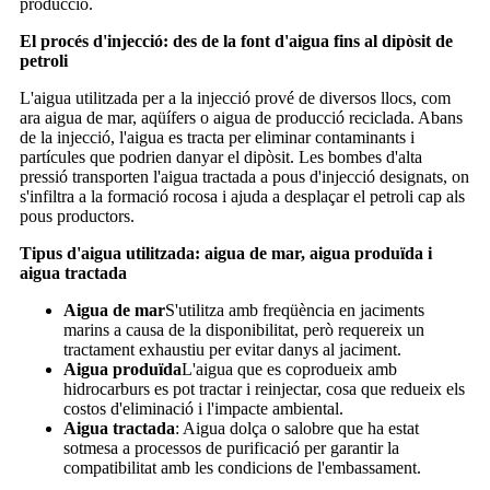
producció.
El procés d'injecció: des de la font d'aigua fins al dipòsit de
petroli
L'aigua utilitzada per a la injecció prové de diversos llocs, com
ara aigua de mar, aqüífers o aigua de producció reciclada. Abans
de la injecció, l'aigua es tracta per eliminar contaminants i
partícules que podrien danyar el dipòsit. Les bombes d'alta
pressió transporten l'aigua tractada a pous d'injecció designats, on
s'infiltra a la formació rocosa i ajuda a desplaçar el petroli cap als
pous productors.
Tipus d'aigua utilitzada: aigua de mar, aigua produïda i
aigua tractada
Aigua de mar
S'utilitza amb freqüència en jaciments
marins a causa de la disponibilitat, però requereix un
tractament exhaustiu per evitar danys al jaciment.
Aigua produïda
L'aigua que es coprodueix amb
hidrocarburs es pot tractar i reinjectar, cosa que redueix els
costos d'eliminació i l'impacte ambiental.
Aigua tractada
: Aigua dolça o salobre que ha estat
sotmesa a processos de purificació per garantir la
compatibilitat amb les condicions de l'embassament.