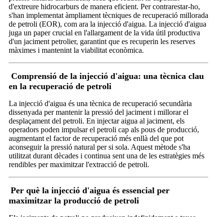
d'extreure hidrocarburs de manera eficient. Per contrarestar-ho,
s'han implementat àmpliament tècniques de recuperació millorada
de petroli (EOR), com ara la injecció d'aigua. La injecció d'aigua
juga un paper crucial en l'allargament de la vida útil productiva
d'un jaciment petrolier, garantint que es recuperin les reserves
màximes i mantenint la viabilitat econòmica.
Comprensió de la injecció d'aigua: una tècnica clau
en la recuperació de petroli
La injecció d'aigua és una tècnica de recuperació secundària
dissenyada per mantenir la pressió del jaciment i millorar el
desplaçament del petroli. En injectar aigua al jaciment, els
operadors poden impulsar el petroli cap als pous de producció,
augmentant el factor de recuperació més enllà del que pot
aconseguir la pressió natural per si sola. Aquest mètode s'ha
utilitzat durant dècades i continua sent una de les estratègies més
rendibles per maximitzar l'extracció de petroli.
Per què la injecció d'aigua és essencial per
maximitzar la producció de petroli