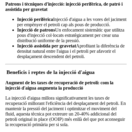
Patrons i tècniques d'injecció: injecció perifèrica, de patró i
assistida per gravetat
Injecció perifèrica
Injecció d'aigua a les vores del jaciment
per empènyer el petroli cap als pous de producció.
Injecció de patrons
Un enfocament sistemàtic que utilitza
pous d'injecció col·locats estratègicament per crear una
distribució uniforme de la pressió.
Injecció assistida per gravetat
Aprofitant la diferència de
densitat natural entre l'aigua i el petroli per afavorir el
desplaçament descendent del petroli.
Beneficis i reptes de la injecció d'aigua
Augment de les taxes de recuperació de petroli: com la
injecció d'aigua augmenta la producció
La injecció d'aigua millora significativament les taxes de
recuperació millorant l'eficiència del desplaçament del petroli. En
mantenir la pressió del jaciment i optimitzar el moviment del
fluid, aquesta tècnica pot extreure un 20-40% addicional del
petroli original in place (OOIP) més enllà del que pot aconseguir
la recuperació primària per si sola.