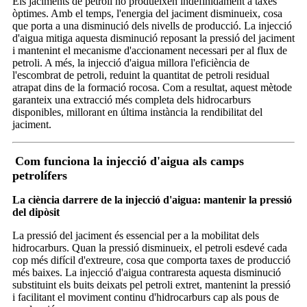
Els jaciments de petroli no produeixen indefinidament a taxes
òptimes. Amb el temps, l'energia del jaciment disminueix, cosa
que porta a una disminució dels nivells de producció. La injecció
d'aigua mitiga aquesta disminució reposant la pressió del jaciment
i mantenint el mecanisme d'accionament necessari per al flux de
petroli. A més, la injecció d'aigua millora l'eficiència de
l'escombrat de petroli, reduint la quantitat de petroli residual
atrapat dins de la formació rocosa. Com a resultat, aquest mètode
garanteix una extracció més completa dels hidrocarburs
disponibles, millorant en última instància la rendibilitat del
jaciment.
Com funciona la injecció d'aigua als camps
petrolífers
La ciència darrere de la injecció d'aigua: mantenir la pressió
del dipòsit
La pressió del jaciment és essencial per a la mobilitat dels
hidrocarburs. Quan la pressió disminueix, el petroli esdevé cada
cop més difícil d'extreure, cosa que comporta taxes de producció
més baixes. La injecció d'aigua contraresta aquesta disminució
substituint els buits deixats pel petroli extret, mantenint la pressió
i facilitant el moviment continu d'hidrocarburs cap als pous de