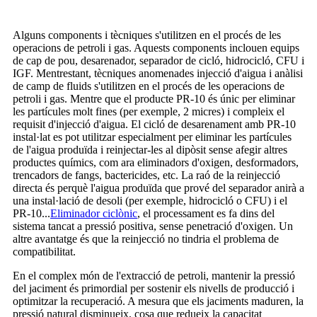
Alguns components i tècniques s'utilitzen en el procés de les
operacions de petroli i gas. Aquests components inclouen equips
de cap de pou, desarenador, separador de cicló, hidrocicló, CFU i
IGF. Mentrestant, tècniques anomenades injecció d'aigua i anàlisi
de camp de fluids s'utilitzen en el procés de les operacions de
petroli i gas. Mentre que el producte PR-10 és únic per eliminar
les partícules molt fines (per exemple, 2 micres) i compleix el
requisit d'injecció d'aigua. El cicló de desarenament amb PR-10
instal·lat es pot utilitzar especialment per eliminar les partícules
de l'aigua produïda i reinjectar-les al dipòsit sense afegir altres
productes químics, com ara eliminadors d'oxigen, desformadors,
trencadors de fangs, bactericides, etc. La raó de la reinjecció
directa és perquè l'aigua produïda que prové del separador anirà a
una instal·lació de desoli (per exemple, hidrocicló o CFU) i el
PR-10...
Eliminador ciclònic
, el processament es fa dins del
sistema tancat a pressió positiva, sense penetració d'oxigen. Un
altre avantatge és que la reinjecció no tindria el problema de
compatibilitat.
En el complex món de l'extracció de petroli, mantenir la pressió
del jaciment és primordial per sostenir els nivells de producció i
optimitzar la recuperació. A mesura que els jaciments maduren, la
pressió natural disminueix, cosa que redueix la capacitat