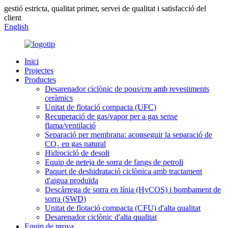
gestió estricta, qualitat primer, servei de qualitat i satisfacció del
client
English
Inici
Projectes
Productes
Desarenador ciclònic de pous/cru amb revestiments
ceràmics
Unitat de flotació compacta (UFC)
Recuperació de gas/vapor per a gas sense
flama/ventilació
Separació per membrana: aconseguir la separació de
CO₂ en gas natural
Hidrocicló de desoli
Equip de neteja de sorra de fangs de petroli
Paquet de deshidratació ciclònica amb tractament
d'aigua produïda
Descàrrega de sorra en línia (HyCOS) i bombament de
sorra (SWD)
Unitat de flotació compacta (CFU) d'alta qualitat
Desarenador ciclònic d'alta qualitat
Equip de prova