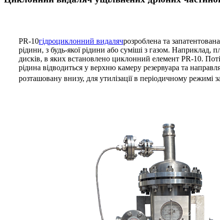
PR-10
гідроциклонний видаляч
розроблена та запатентована
рідини, з будь-якої рідини або суміші з газом. Наприклад, п
дисків, в яких встановлено циклонний елемент PR-10. Поті
рідина відводиться у верхню камеру резервуара та направл
розташовану внизу, для утилізації в періодичному режимі