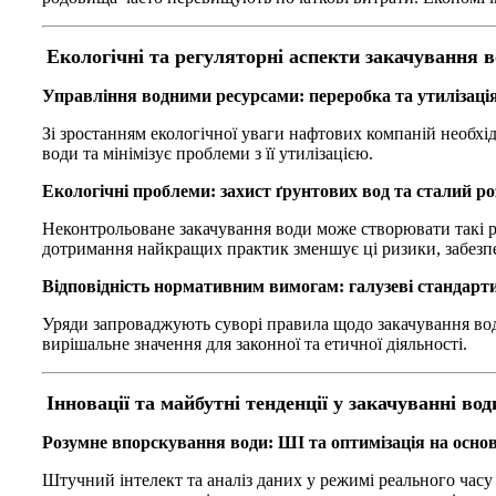
Екологічні та регуляторні аспекти закачування 
Управління водними ресурсами: переробка та утилізація
Зі зростанням екологічної уваги нафтових компаній необх
води та мінімізує проблеми з її утилізацією.
Екологічні проблеми: захист ґрунтових вод та сталий р
Неконтрольоване закачування води може створювати такі р
дотримання найкращих практик зменшує ці ризики, забезпе
Відповідність нормативним вимогам: галузеві стандарт
Уряди запроваджують суворі правила щодо закачування вод
вирішальне значення для законної та етичної діяльності.
Інновації та майбутні тенденції у закачуванні вод
Розумне впорскування води: ШІ та оптимізація на основ
Штучний інтелект та аналіз даних у режимі реального часу