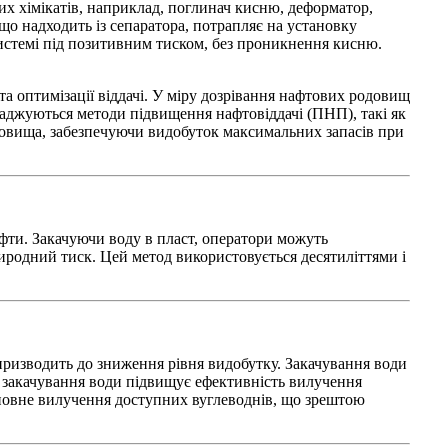
их хімікатів, наприклад, поглинач кисню, деформатор,
що надходить із сепаратора, потрапляє на установку
системі під позитивним тиском, без проникнення кисню.
а оптимізації віддачі. У міру дозрівання нафтових родовищ
аджуються методи підвищення нафтовіддачі (ПНП), такі як
довища, забезпечуючи видобуток максимальних запасів при
афти. Закачуючи воду в пласт, оператори можуть
родний тиск. Цей метод використовується десятиліттями і
призводить до зниження рівня видобутку. Закачування води
, закачування води підвищує ефективність вилучення
ш повне вилучення доступних вуглеводнів, що зрештою