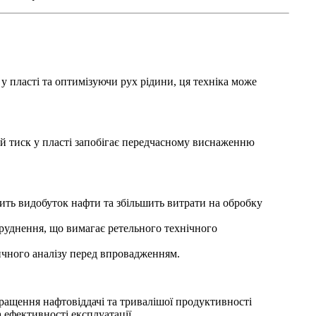
 пласті та оптимізуючи рух рідини, ця техніка може
 тиск у пласті запобігає передчасному виснаженню
ть видобуток нафти та збільшить витрати на обробку
бруднення, що вимагає ретельного технічного
ичного аналізу перед впровадженням.
кращення нафтовіддачі та тривалішої продуктивності
 ефективності експлуатації.