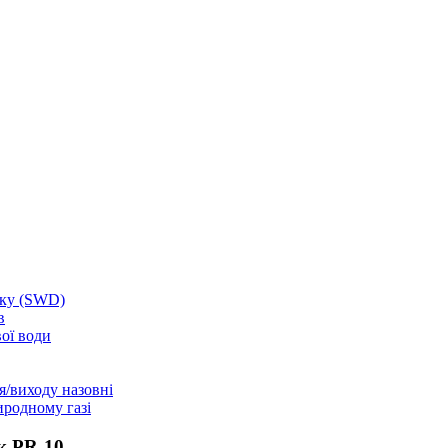
ску (SWD)
в
ої води
я/виходу назовні
иродному газі
к PR-10