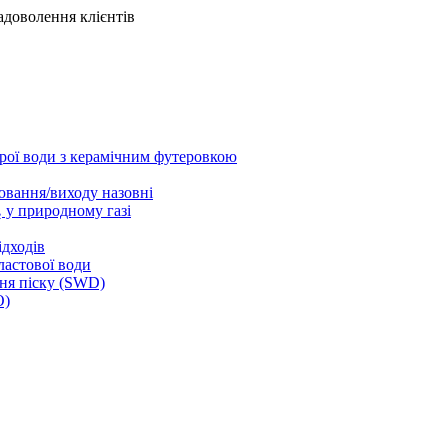
задоволення клієнтів
рої води з керамічним футеровкою
лювання/виходу назовні
 у природному газі
ідходів
астової води
ня піску (SWD)
О)