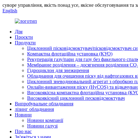
суворе управління, якість понад усе, якісне обслуговування та 
English
Дім
Проєкти
Продукти
Циклонний пісковідсмоктувач/пісковідсмоктувач си
Компактна флотаційна установка (КУО)
Рекуперація газу/пари для газу без факельного спа
Мембранне розділення – досягнення розділення CO₂
Гідроциклон для знежирення
Обладнання для очищення піску від нафтогазових в
Циклонний зневоднювальний агрегат з обробкою пл
Онлайн-вивантаження піску (HyCOS) та відкачуван
Високоякісна компактна флотаційна установка (КУ
Високоякісний циклонний песковідсмоктувач
Випробувальне обладнання
лізинг обладнання
Новини
Новини компанії
Новини галузі
Про нас
Зв'яжіться з нами