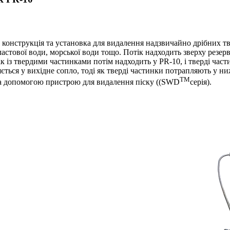
 конструкція та установка для видалення надзвичайно дрібних т
ластової води, морської води тощо. Потік надходить зверху резервуа
к із твердими частинками потім надходить у PR-10, і тверді час
яється у вихідне сопло, тоді як тверді частинки потрапляють у 
TM
 за допомогою пристрою для видалення піску ((SWD
серія).