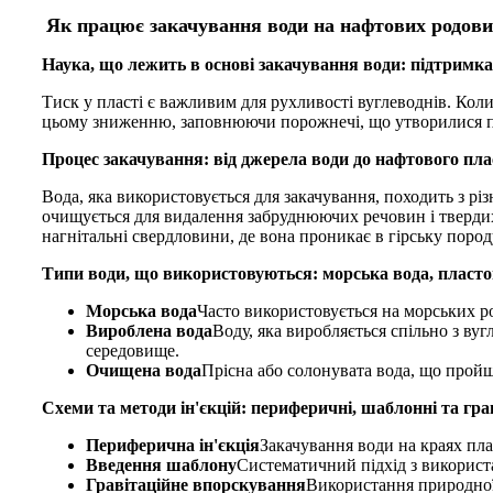
Як працює закачування води на нафтових родов
Наука, що лежить в основі закачування води: підтримка
Тиск у пласті є важливим для рухливості вуглеводнів. Кол
цьому зниженню, заповнюючи порожнечі, що утворилися пі
Процес закачування: від джерела води до нафтового пла
Вода, яка використовується для закачування, походить з рі
очищується для видалення забруднюючих речовин і твердих
нагнітальні свердловини, де вона проникає в гірську поро
Типи води, що використовуються: морська вода, пласто
Морська вода
Часто використовується на морських р
Вироблена вода
Воду, яка виробляється спільно з в
середовище.
Очищена вода
Прісна або солонувата вода, що прой
Схеми та методи ін'єкцій: периферичні, шаблонні та граві
Периферична ін'єкція
Закачування води на краях пл
Введення шаблону
Систематичний підхід з використ
Гравітаційне впорскування
Використання природної