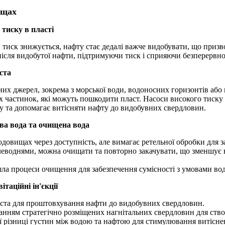
ищах
 тиску в пласті
и тиск знижується, нафту стає дедалі важче видобувати, що призв
сля видобутої нафти, підтримуючи тиск і сприяючи безперервно
ста
зних джерел, зокрема з морської води, водоносних горизонтів або
 частинок, які можуть пошкодити пласт. Насоси високого тиску
ду та допомагає витісняти нафту до видобувних свердловин.
ва вода та очищена вода
одовищах через доступність, але вимагає ретельної обробки для
углеводнями, можна очищати та повторно закачувати, що зменшує 
шла процеси очищення для забезпечення сумісності з умовами во
таційні ін'єкції
аста для проштовхування нафти до видобувних свердловин.
анням стратегічно розміщених нагнітальних свердловин для ство
 різниці густин між водою та нафтою для стимулювання витісне