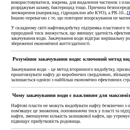
використовуватися, зокрема, для видалення частинок з пла
розріджувач шламу, бактерицид тощо. Причина безпосереднь
знежирення (наприклад, гідроциклон або КУО), а PR-10...
Ц
Іншою перевагою є те, що повторне впорскування не матим
У складному світі нафтовидобутку підтримка пластового ти
природний тиск знижується, що зменшує здатність ефектив
закачування води. Закачування води відіграє вирішальну 
збереженні економічної життєздатності.
Розуміння закачування води: ключовий метод ви
Закачування води – це метод вторинного видобутку, призна
проштовхувати нафту до виробничих свердловин, збільшуюч
залишається однією з найбільш економічно ефективних стра
Чому закачування води є важливим для максиміз
Нафтові пласти не можуть видобувати нафту безкінечно з 
пом'якшує це зниження, поповнюючи тиск у пласті та підт
нафти, зменшуючи кількість залишкової нафти, що утримуєт
підвищує прибутковість родовища.