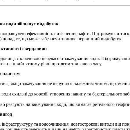
ня води збільшує видобуток
 покращуючи ефективність витіснення нафти. Підтримуючи тиск у
P) понад те, що може забезпечити лише первинний видобуток.
уктивності свердловин
довища є ключовою перевагою закачування води. Підтримуваний
ок на прийнятному рівні протягом тривалого часу.
з пластом
ися, якщо закачування не керується належним чином, що зменши
води схильні до корозії, утворення накипу та бактеріального за
иво реагують на закачування води, що вимагає ретельного геофіз
 вигод
а інфраструктуру та водоочищення, довгострокові вигоди від по
доцільність залежить від цін на нафту, характеристик пласта та