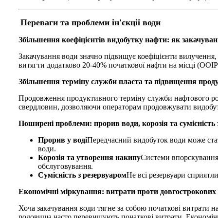
Переваги та проблеми ін'єкції води
Збільшення коефіцієнтів видобутку нафти: як закачуван
Закачування води значно підвищує коефіцієнти вилучення,
витягти додатково 20-40% початкової нафти на місці (OOI
Збільшення терміну служби пласта та підвищення прод
Продовження продуктивного терміну служби нафтового ро
свердловин, дозволяючи операторам продовжувати видобут
Поширені проблеми: прорив води, корозія та сумісність 
Прорив у воді
Передчасний видобуток води може стат
води.
Корозія та утворення накипу
Системи впорскування 
обслуговування.
Сумісність з резервуаром
Не всі резервуари сприятл
Економічні міркування: витрати проти довгострокових
Хоча закачування води тягне за собою початкові витрати н
родовища часто перевищують початкові витрати. Економічна 