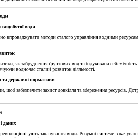
води
 видобутої води
ідно впроваджувати методи сталого управління водними ресурса
озвиток
изики, як забруднення ґрунтових вод та індукована сейсмічніст
чуючи водночас сталий розвиток діяльності.
и та державні нормативи
и, щоб забезпечити захист довкілля та збереження ресурсів. До
и
і даних
 революціонізують закачування води. Розумні системи закачуван