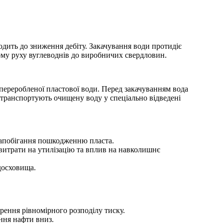
одить до зниження дебіту. Закачування води протидіє
му руху вуглеводнів до виробничих свердловин.
 переробленої пластової води. Перед закачуванням вода
 транспортують очищену воду у спеціально відведені
 запобігання пошкодженню пласта.
витрати на утилізацію та вплив на навколишнє
досховища.
рення рівномірного розподілу тиску.
ння нафти вниз.