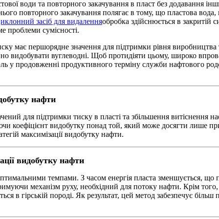
стової води та повторного закачування в пласт без додавання інш
ого повторного закачування полягає в тому, що пластова вода, 
иклонний засіб для видалення
обробка здійснюється в закритій 
е проблеми сумісності.
ску має першорядне значення для підтримки рівня виробництва т
но видобувати вуглеводні. Щоб протидіяти цьому, широко впров
роль у продовженні продуктивного терміну служби нафтового ро
добутку нафти
чений для підтримки тиску в пласті та збільшення витіснення н
и коефіцієнт видобутку понад той, який може досягти лише при
тегій максимізації видобутку нафти.
ації видобутку нафти
оптимальними темпами. З часом енергія пласта зменшується, що 
римуючи механізм руху, необхідний для потоку нафти. Крім того
ься в гірській породі. Як результат, цей метод забезпечує біль