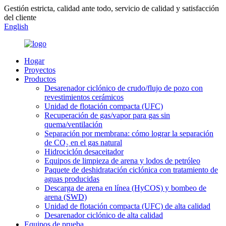
Gestión estricta, calidad ante todo, servicio de calidad y satisfacción
del cliente
English
Hogar
Proyectos
Productos
Desarenador ciclónico de crudo/flujo de pozo con
revestimientos cerámicos
Unidad de flotación compacta (UFC)
Recuperación de gas/vapor para gas sin
quema/ventilación
Separación por membrana: cómo lograr la separación
de CO₂ en el gas natural
Hidrociclón desaceitador
Equipos de limpieza de arena y lodos de petróleo
Paquete de deshidratación ciclónica con tratamiento de
aguas producidas
Descarga de arena en línea (HyCOS) y bombeo de
arena (SWD)
Unidad de flotación compacta (UFC) de alta calidad
Desarenador ciclónico de alta calidad
Equipos de prueba