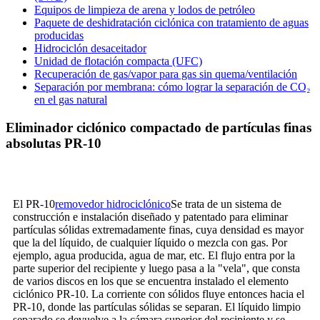
Equipos de limpieza de arena y lodos de petróleo
Paquete de deshidratación ciclónica con tratamiento de aguas
producidas
Hidrociclón desaceitador
Unidad de flotación compacta (UFC)
Recuperación de gas/vapor para gas sin quema/ventilación
Separación por membrana: cómo lograr la separación de CO₂
en el gas natural
Eliminador ciclónico compactado de partículas finas
absolutas PR-10
El PR-10
removedor hidrociclónico
Se trata de un sistema de
construcción e instalación diseñado y patentado para eliminar
partículas sólidas extremadamente finas, cuya densidad es mayor
que la del líquido, de cualquier líquido o mezcla con gas. Por
ejemplo, agua producida, agua de mar, etc. El flujo entra por la
parte superior del recipiente y luego pasa a la "vela", que consta
de varios discos en los que se encuentra instalado el elemento
ciclónico PR-10. La corriente con sólidos fluye entonces hacia el
PR-10, donde las partículas sólidas se separan. El líquido limpio
separado se devuelve a la cámara superior del recipiente y se