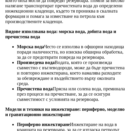
които биха могли да повредят резервоара. Помпи за високо
налягане транспортират пречистената вода до определени
инжекционни кладенци, където тя прониква в скалната
формация и помага за изместване на петрола към
производствените кладенци.
Видове използвана вода: морска вода, добита вода и
пречистена вода
Морска вода
Често се използва в офшорни находища
поради наличността, но изисква обширна обработка,
за да се предотврати повреда на резервоара.
Произведена вода
Водата, която се произвежда
съвместно с въглеводороди, може да бъде пречистена
и повторно инжектирана, което намалява разходите
за обезвреждане и въздействието върху околната
среда.
Пречистена вода
Прясна или солена вода, преминала
през процеси на пречистване, за да се осигури
съвместимост с условията на резервоара.
Модели и техники на инжектиране: периферно, моделно
и гравитационно инжектиране
Периферно инжектиране
Инжектиране на вода в
краищата на резервоара, за да се изтласка петролът