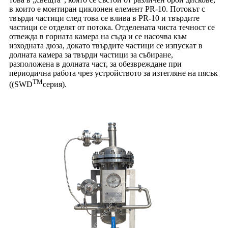
в които е монтиран циклонен елемент PR-10. Потокът с
твърди частици след това се влива в PR-10 и твърдите
частици се отделят от потока. Отделената чиста течност се
отвежда в горната камера на съда и се насочва към
изходната дюза, докато твърдите частици се изпускат в
долната камера за твърди частици за събиране,
разположена в долната част, за обезвреждане при
периодична работа чрез устройството за изтегляне на пясък
TM
((SWD
серия).