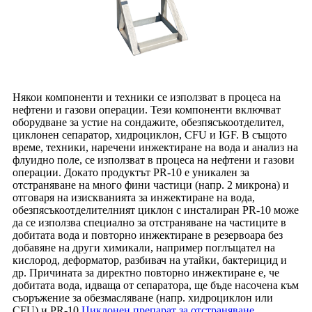
Някои компоненти и техники се използват в процеса на
нефтени и газови операции. Тези компоненти включват
оборудване за устие на сондажите, обезпясъкоотделител,
циклонен сепаратор, хидроциклон, CFU и IGF. В същото
време, техники, наречени инжектиране на вода и анализ на
флуидно поле, се използват в процеса на нефтени и газови
операции. Докато продуктът PR-10 е уникален за
отстраняване на много фини частици (напр. 2 микрона) и
отговаря на изискванията за инжектиране на вода,
обезпясъкоотделителният циклон с инсталиран PR-10 може
да се използва специално за отстраняване на частиците в
добитата вода и повторно инжектиране в резервоара без
добавяне на други химикали, например поглъщател на
кислород, деформатор, разбивач на утайки, бактерицид и
др. Причината за директно повторно инжектиране е, че
добитата вода, идваща от сепаратора, ще бъде насочена към
съоръжение за обезмасляване (напр. хидроциклон или
CFU) и PR-10.
Циклонен препарат за отстраняване
,