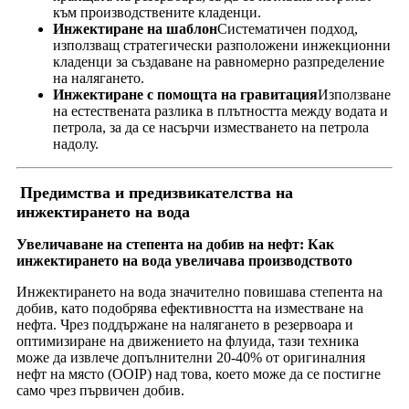
към производствените кладенци.
Инжектиране на шаблон
Систематичен подход,
използващ стратегически разположени инжекционни
кладенци за създаване на равномерно разпределение
на налягането.
Инжектиране с помощта на гравитация
Използване
на естествената разлика в плътността между водата и
петрола, за да се насърчи изместването на петрола
надолу.
Предимства и предизвикателства на
инжектирането на вода
Увеличаване на степента на добив на нефт: Как
инжектирането на вода увеличава производството
Инжектирането на вода значително повишава степента на
добив, като подобрява ефективността на изместване на
нефта. Чрез поддържане на налягането в резервоара и
оптимизиране на движението на флуида, тази техника
може да извлече допълнителни 20-40% от оригиналния
нефт на място (OOIP) над това, което може да се постигне
само чрез първичен добив.