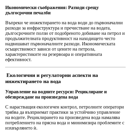
Икономически съображения: Разходи срещу
дългосрочни печалби
Въпреки че инжектирането на вода води до първоначални
разходи за инфраструктура и пречистване на водата,
дългосрочните ползи от подобреното добиване на петрол и
продължителната продуктивност на находището често
надвишават първоначалните разходи. Икономическата
осъществимост зависи от цените на петрола,
характеристиките на резервоара и оперативната
ефективност.
Екологични и регулаторни аспекти на
инжектирането на вода
Управление на водните ресурси: Рециклиране и
обезвреждане на произведена вода
С нарастващия екологичен контрол, петролните оператори
трябва да възприемат практики за устойчиво управление
на водите. Рециклирането на произведена вода намалява
потреблението на прясна вода и минимизира проблемите с
изхвърлянето ѝ.