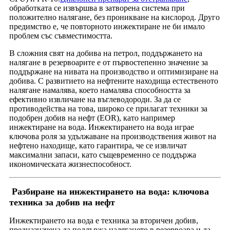
обработката се извършва в затворена система при
положително налягане, без проникване на кислород. Друго
предимство е, че повторното инжектиране не би имало
проблем със съвместимостта.
В сложния свят на добива на петрол, поддържането на
налягане в резервоарите е от първостепенно значение за
поддържане на нивата на производство и оптимизиране на
добива. С развитието на нефтените находища естественото
налягане намалява, което намалява способността за
ефективно извличане на въглеводороди. За да се
противодейства на това, широко се прилагат техники за
подобрен добив на нефт (EOR), като например
инжектиране на вода. Инжектирането на вода играе
ключова роля за удължаване на производствения живот на
нефтено находище, като гарантира, че се извличат
максимални запаси, като същевременно се поддържа
икономическата жизнеспособност.
Разбиране на инжектирането на вода: ключова
техника за добив на нефт
Инжектирането на вода е техника за вторичен добив,
предназначена да поддържа налягането в резервоара и да