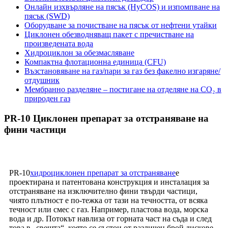
Онлайн изхвърляне на пясък (HyCOS) и изпомпване на
пясък (SWD)
Оборудване за почистване на пясък от нефтени утайки
Циклонен обезводняващ пакет с пречистване на
произведената вода
Хидроциклон за обезмасляване
Компактна флотационна единица (CFU)
Възстановяване на газ/пари за газ без факелно изгаряне/
отдушник
Мембранно разделяне – постигане на отделяне на CO₂ в
природен газ
PR-10 Циклонен препарат за отстраняване на
фини частици
PR-10
хидроциклонен препарат за отстраняване
е
проектирана и патентована конструкция и инсталация за
отстраняване на изключително фини твърди частици,
чиято плътност е по-тежка от тази на течността, от всяка
течност или смес с газ. Например, пластова вода, морска
вода и др. Потокът навлиза от горната част на съда и след
това в „свещта“, която се състои от различен брой дискове,