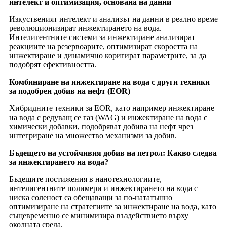
интелект и оптимизация, основана на данни
Изкуственият интелект и анализът на данни в реално време
революционизират инжектирането на вода.
Интелигентните системи за инжектиране анализират
реакциите на резервоарите, оптимизират скоростта на
инжектиране и динамично коригират параметрите, за да
подобрят ефективността.
Комбиниране на инжектиране на вода с други техники
за подобрен добив на нефт (EOR)
Хибридните техники за EOR, като например инжектиране
на вода с редуващ се газ (WAG) и инжектиране на вода с
химически добавки, подобряват добива на нефт чрез
интегриране на множество механизми за добив.
Бъдещето на устойчивия добив на петрол: Какво следва
за инжектирането на вода?
Бъдещите постижения в нанотехнологиите,
интелигентните полимери и инжектирането на вода с
ниска соленост са обещаващи за по-нататъшно
оптимизиране на стратегиите за инжектиране на вода, като
същевременно се минимизира въздействието върху
околната среда.