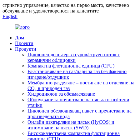
стриктно управление, качество на първо място, качествено
обслужване и удовлетвореност на клиентите
English
Дом
Проекти
Продукти
Циклонен дешъгер за суров/струен поток с
керамични облицовки
Компактна флотационна единица (CFU)
Възстановяване на газ/пари за газ без факелно
изгаряне/отдушник
Мембранно разделяне – постигане на отделяне на
CO₂ в природен газ
Хидроциклон за обезмасляване
Оборудване за почистване на пясък от нефтени
утайки
Циклонен обезводняващ пакет с пречистване на
произведената вода
Онлайн изхвърляне на пясък (HyCOS) и
изпомпване на пясък (SWD)
Висококачествена компактна флотационна
единица (CFU)