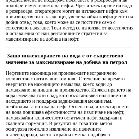
подобри изместването на нефта. Чрез инжектиране на вода
в резервоара, операторите могат да изтласкват нефта към
производствените кладенци, увеличавайки коефициента на
добив отвъд това, което може да се постигне само с
естествено налягане. Този метод се използва от десетилетия
и остава една от най-рентабилните стратегии за
максимизиране на добива на нефт.
Защо инжектирането на вода е от съществено
значение за максимизиране на добива на петрол
Нефтените находища не произвеждат неограничено
количество с оптимални темпове. С течение на времето
енергията на находището намалява, което води до
намаляване на нивата на производство. Инжектирането на
вода смекчава този спад, като възстановява налягането в
находището и поддържа задвижващия механизъм,
необходим за потока на нефт. Освен това, инжектирането
на вода повишава ефективността на извличане на нефт,
намалявайки количеството остатъчен нефт, задържан в
скалната формация. В резултат на това този метод
осигурява по-пълно извличане на наличните
въглеводороди, което в крайна сметка подобрява