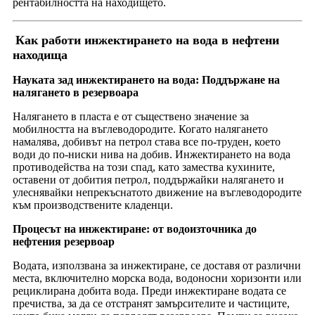
рентабилността на находището.
Как работи инжектирането на вода в нефтени
находища
Науката зад инжектирането на вода: Поддържане на
налягането в резервоара
Налягането в пласта е от съществено значение за
мобилността на въглеводородите. Когато налягането
намалява, добивът на петрол става все по-труден, което
води до по-ниски нива на добив. Инжектирането на вода
противодейства на този спад, като замества кухините,
оставени от добития петрол, поддържайки налягането и
улеснявайки непрекъснатото движение на въглеводородите
към производствените кладенци.
Процесът на инжектиране: от водоизточника до
нефтения резервоар
Водата, използвана за инжектиране, се доставя от различни
места, включително морска вода, водоносни хоризонти или
рециклирана добита вода. Преди инжектиране водата се
пречиства, за да се отстранят замърсителите и частиците,