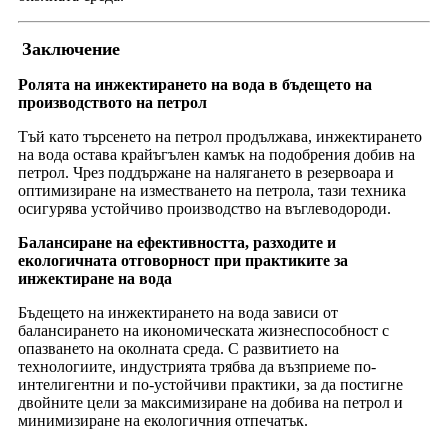
Заключение
Ролята на инжектирането на вода в бъдещето на
производството на петрол
Тъй като търсенето на петрол продължава, инжектирането
на вода остава крайъгълен камък на подобрения добив на
петрол. Чрез поддържане на налягането в резервоара и
оптимизиране на изместването на петрола, тази техника
осигурява устойчиво производство на въглеводороди.
Балансиране на ефективността, разходите и
екологичната отговорност при практиките за
инжектиране на вода
Бъдещето на инжектирането на вода зависи от
балансирането на икономическата жизнеспособност с
опазването на околната среда. С развитието на
технологиите, индустрията трябва да възприеме по-
интелигентни и по-устойчиви практики, за да постигне
двойните цели за максимизиране на добива на петрол и
минимизиране на екологичния отпечатък.