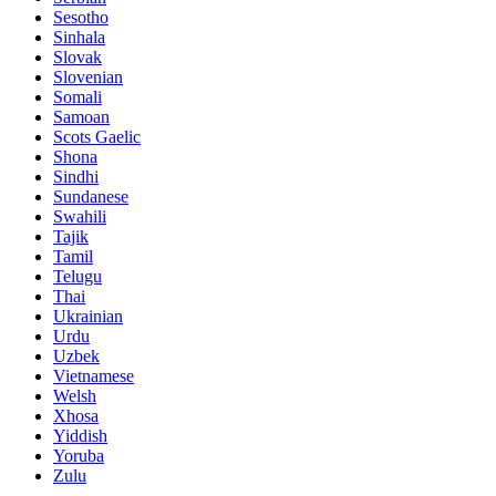
Sesotho
Sinhala
Slovak
Slovenian
Somali
Samoan
Scots Gaelic
Shona
Sindhi
Sundanese
Swahili
Tajik
Tamil
Telugu
Thai
Ukrainian
Urdu
Uzbek
Vietnamese
Welsh
Xhosa
Yiddish
Yoruba
Zulu