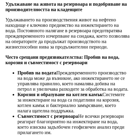
Удължаване на живота на резервоара и подобряване на
производителността на кладенците
Удължаването на производствения живот на нефтено
находище е ключово предимство на инжектирането на
вода. Постоянното налягане в резервоара предотвратява
преждевременното изчерпване на сондажа, което позволява
на операторите да продължат производството на
жизнеспособни нива за продължителни периоди.
Често срещани предизвикателства: Пробив на вода,
корозия и съвместимост с резервоари
Пробив на водата
Преждевременното производство
на вода може да възникне, ако инжектирането не се
управлява правилно, което намалява добива на
петрол и увеличава разходите за обработка на водата.
Корозия и образуване на котлен камък
Системите
за инжектиране на вода са податливи на корозия,
котлен камък и бактериално замърсяване, което
налага щателна поддръжка.
Съвместимост с резервоара
Не всички резервоари
реагират благоприятно на инжектиране на вода,
което изисква задълбочен геофизичен анализ преди
прилагането им.