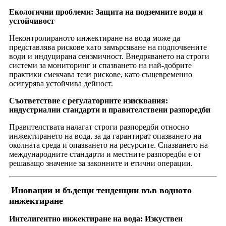
Екологични проблеми: Защита на подземните води и
устойчивост
Неконтролираното инжектиране на вода може да
представлява рискове като замърсяване на подпочвените
води и индуцирана сеизмичност. Внедряването на строги
системи за мониторинг и спазването на най-добрите
практики смекчава тези рискове, като същевременно
осигурява устойчива дейност.
Съответствие с регулаторните изисквания:
индустриални стандарти и правителствени разпоредби
Правителствата налагат строги разпоредби относно
инжектирането на вода, за да гарантират опазването на
околната среда и опазването на ресурсите. Спазването на
международните стандарти и местните разпоредби е от
решаващо значение за законните и етични операции.
Иновации и бъдещи тенденции във водното
инжектиране
Интелигентно инжектиране на вода: Изкуствен