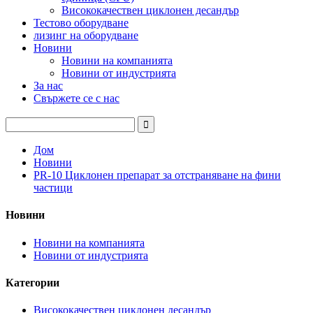
Висококачествен циклонен десандър
Тестово оборудване
лизинг на оборудване
Новини
Новини на компанията
Новини от индустрията
За нас
Свържете се с нас
Дом
Новини
PR-10 Циклонен препарат за отстраняване на фини
частици
Новини
Новини на компанията
Новини от индустрията
Категории
Висококачествен циклонен десандър